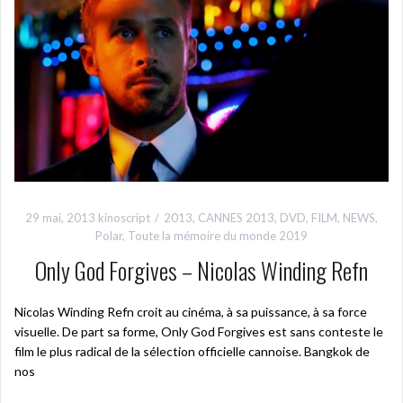
29 mai, 2013
kinoscript
2013
,
CANNES 2013
,
DVD
,
FILM
,
NEWS
,
Polar
,
Toute la mémoire du monde 2019
Only God Forgives – Nicolas Winding Refn
Nicolas Winding Refn croit au cinéma, à sa puissance, à sa force
visuelle. De part sa forme, Only God Forgives est sans conteste le
film le plus radical de la sélection officielle cannoise. Bangkok de
nos