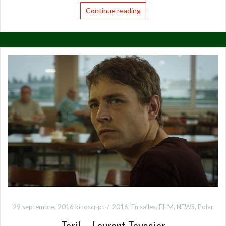
Continue reading
29 septembre, 2016
kinoscript
2016
,
En salles
,
FILM
,
NEWS
,
Polar