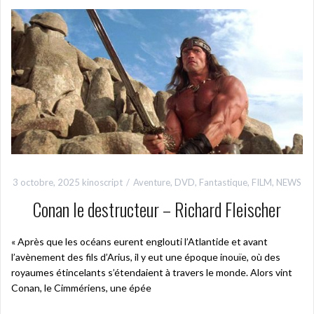
3 octobre, 2025
kinoscript
Aventure
,
DVD
,
Fantastique
,
FILM
,
NEWS
Conan le destructeur – Richard Fleischer
« Après que les océans eurent englouti l’Atlantide et avant
l’avènement des fils d’Arius, il y eut une époque inouïe, où des
royaumes étincelants s’étendaient à travers le monde. Alors vint
Conan, le Cimmériens, une épée