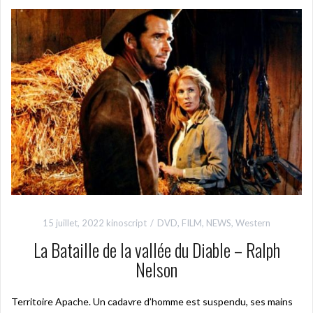
15 juillet, 2022
kinoscript
DVD
,
FILM
,
NEWS
,
Western
La Bataille de la vallée du Diable – Ralph
Nelson
Territoire Apache. Un cadavre d’homme est suspendu, ses mains