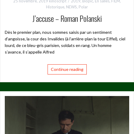
25 novembre, 2019
kinoscript
2019
,
Biopic
,
En salles
,
FILM
,
Historique
,
NEWS
,
Polar
J’accuse – Roman Polanski
Dès le premier plan, nous sommes saisis par un sentiment
d’angoisse, la cour des Invalides (à l’arrière-plan la tour Eiffel), ciel
lourd, de ce bleu-gris parisien, soldats en rang. Un homme
s’avance, il s’appelle Alfred
Continue reading