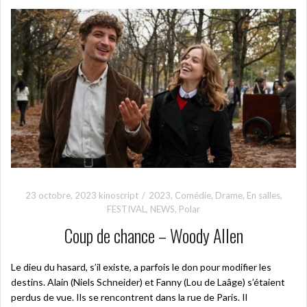
23 octobre, 2023
kinoscript
2023
,
Comédie
,
Drame
,
En salles
,
FESTIVAL
,
NEWS
,
Polar
Coup de chance – Woody Allen
Le dieu du hasard, s’il existe, a parfois le don pour modifier les
destins. Alain (Niels Schneider) et Fanny (Lou de Laâge) s’étaient
perdus de vue. Ils se rencontrent dans la rue de Paris. Il