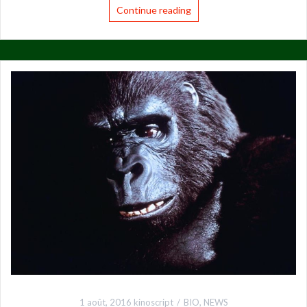
Continue reading
1 août, 2016
kinoscript
BIO
,
NEWS