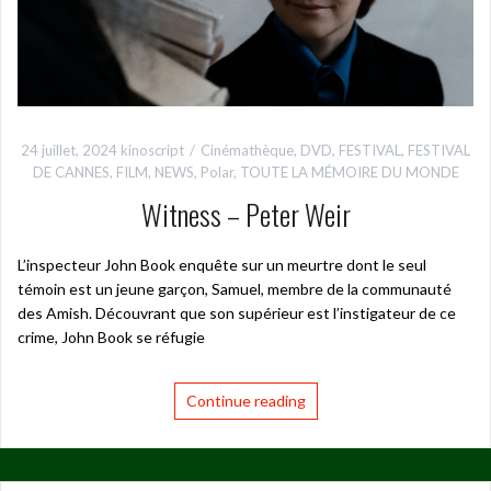
24 juillet, 2024
kinoscript
Cinémathèque
,
DVD
,
FESTIVAL
,
FESTIVAL
DE CANNES
,
FILM
,
NEWS
,
Polar
,
TOUTE LA MÉMOIRE DU MONDE
Witness – Peter Weir
L’inspecteur John Book enquête sur un meurtre dont le seul
témoin est un jeune garçon, Samuel, membre de la communauté
des Amish. Découvrant que son supérieur est l’instigateur de ce
crime, John Book se réfugie
Continue reading