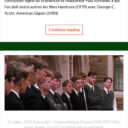
conclusion Signé du scénariste et réalisateur Paul Schrader, à qui
l’on doit entre autres les films Hardcore (1979) avec George C.
Scott, American Gigolo (1980)
Continue reading
11 juillet, 2025
kinoscript
Cinémathèque
,
Drame
,
DVD
,
FESTIVAL
,
FILM
,
NEWS
,
TOUTE LA MÉMOIRE DU MONDE