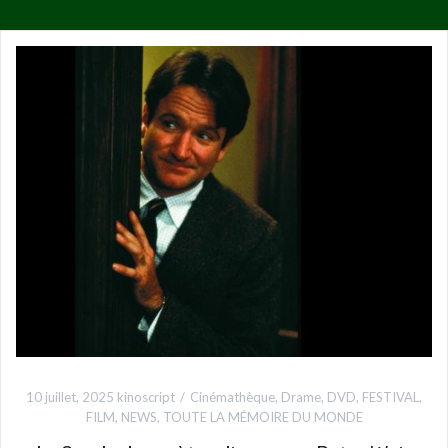
10 juillet, 2025
kinoscript
Cinémathèque
,
Drame
,
DVD
,
FESTIVAL
,
FILM
,
NEWS
,
TOUTE LA MÉMOIRE DU MONDE