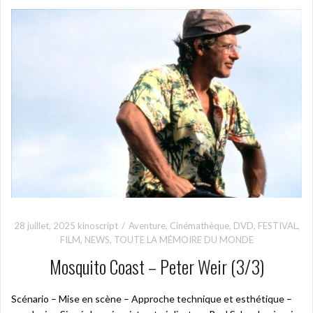
28 juillet, 2025
kinoscript
Aventure
,
Cinémathèque
,
DVD
,
FESTIVAL
,
FILM
,
NEWS
,
TOUTE LA MÉMOIRE DU MONDE
Mosquito Coast – Peter Weir (3/3)
Scénario – Mise en scène – Approche technique et esthétique –