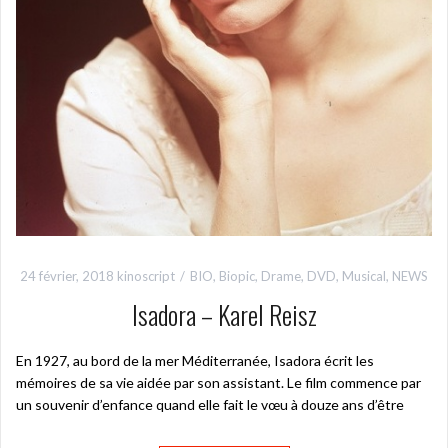
24 février, 2018
kinoscript
BIO
,
Biopic
,
Drame
,
DVD
,
Musical
,
NEWS
Isadora – Karel Reisz
En 1927, au bord de la mer Méditerranée, Isadora écrit les
mémoires de sa vie aidée par son assistant. Le film commence par
un souvenir d’enfance quand elle fait le vœu à douze ans d’être