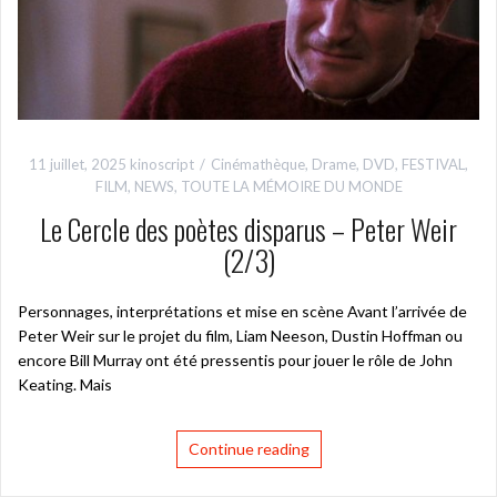
11 juillet, 2025
kinoscript
Cinémathèque
,
Drame
,
DVD
,
FESTIVAL
,
FILM
,
NEWS
,
TOUTE LA MÉMOIRE DU MONDE
Le Cercle des poètes disparus – Peter Weir
(2/3)
Personnages, interprétations et mise en scène Avant l’arrivée de
Peter Weir sur le projet du film, Liam Neeson, Dustin Hoffman ou
encore Bill Murray ont été pressentis pour jouer le rôle de John
Keating. Mais
Continue reading