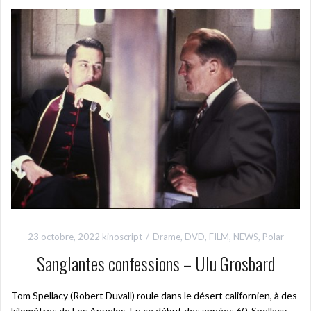
23 octobre, 2022
kinoscript
Drame
,
DVD
,
FILM
,
NEWS
,
Polar
Sanglantes confessions – Ulu Grosbard
Tom Spellacy (Robert Duvall) roule dans le désert californien, à des
kilomètres de Los Angeles. En ce début des années 60, Spellacy