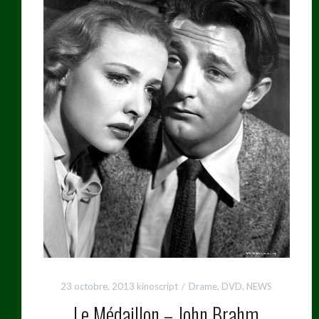
23 octobre, 2013
kinoscript
Drame
,
DVD
,
NEWS
Le Médaillon – John Brahm