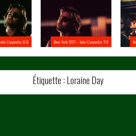
Carpenter 8/8
New York 1997 – John Carpenter 7/8
New Yo
Étiquette :
Loraine Day