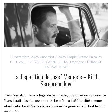
11 novembre, 2025
kinoscript
2025
,
Biopic
,
Drame
,
En salles
,
FESTIVAL
,
FESTIVAL DE CANNES
,
FILM
,
Historique
,
L’ÉTRANGE
FESTIVAL
,
NEWS
La disparition de Josef Mengele – Kirill
Serebrennikov
Dans l’institut médico-légal de Sao Paulo, un professeur présente
à ses étudiants des ossements. Le crâne a été identifié comme
étant celui Josef Mengele, un criminel de guerre nazi, dont le nom
ne dit rien