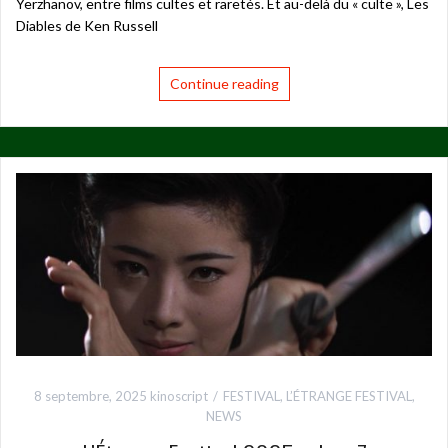
Yerzhanov, entre films cultes et raretés. Et au-delà du « culte », Les
Diables de Ken Russell
Continue reading
8 septembre, 2025
kinoscript
FESTIVAL
,
L’ÉTRANGE FESTIVAL
,
NEWS