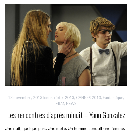
13 novembre, 2013
kinoscript
2013
,
CANNES 2013
,
Fantastique
,
FILM
,
NEWS
Les rencontres d’après minuit – Yann Gonzalez
Une nuit, quelque part. Une moto. Un homme conduit une femme.