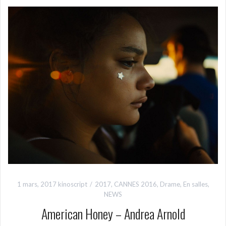
1 mars, 2017
kinoscript
2017
,
CANNES 2016
,
Drame
,
En salles
,
NEWS
American Honey – Andrea Arnold