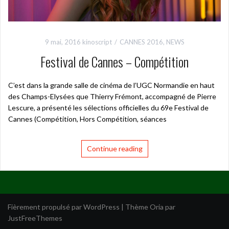
9 mai, 2016
kinoscript
CANNES 2016
,
NEWS
Festival de Cannes – Compétition
C’est dans la grande salle de cinéma de l’UGC Normandie en haut
des Champs-Elysées que Thierry Frémont, accompagné de Pierre
Lescure, a présenté les sélections officielles du 69e Festival de
Cannes (Compétition, Hors Compétition, séances
Continue reading
Fièrement propulsé par WordPress
|
Thème
Oria
par
JustFreeThemes