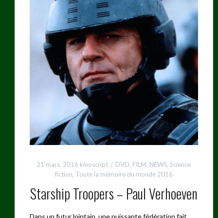
21 mars, 2016
kinoscript
DVD
,
FILM
,
NEWS
,
Science
fiction
,
Toute la mémoire du monde 2016
Starship Troopers – Paul Verhoeven
Dans un futur lointain, une puissante fédération fait