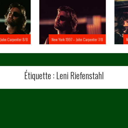
Carpenter 8/8
New York 1997 – John Carpenter 7/8
New Yo
Étiquette :
Leni Riefenstahl