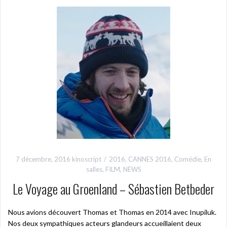
7 décembre, 2016
kinoscript
2016
,
CANNES 2016
,
Comédie
,
En
salles
,
FILM
,
NEWS
Le Voyage au Groenland – Sébastien Betbeder
Nous avions découvert Thomas et Thomas en 2014 avec Inupiluk.
Nos deux sympathiques acteurs glandeurs accueillaient deux