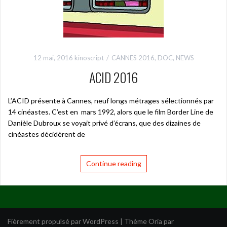
12 mai, 2016
kinoscript
CANNES 2016
,
DOC
,
NEWS
ACID 2016
L’ACID présente à Cannes, neuf longs métrages sélectionnés par
14 cinéastes. C’est en mars 1992, alors que le film Border Line de
Danièle Dubroux se voyait privé d’écrans, que des dizaines de
cinéastes décidèrent de
Continue reading
Fièrement propulsé par WordPress
|
Thème
Oria
par