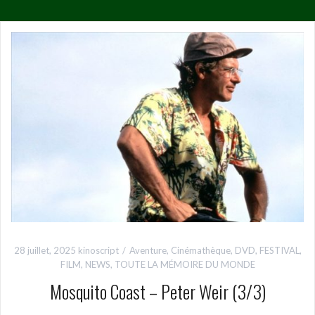
28 juillet, 2025
kinoscript
Aventure
,
Cinémathèque
,
DVD
,
FESTIVAL
,
FILM
,
NEWS
,
TOUTE LA MÉMOIRE DU MONDE
Mosquito Coast – Peter Weir (3/3)