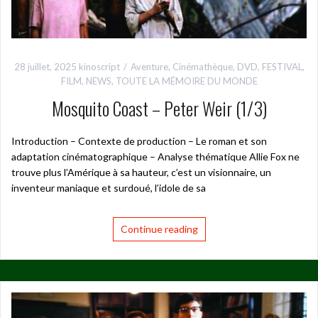
28 juillet, 2025
kinoscript
Aventure
,
Cinémathèque
,
DVD
,
FESTIVAL
,
FILM
,
NEWS
,
TOUTE LA MÉMOIRE DU MONDE
Mosquito Coast – Peter Weir (1/3)
Introduction – Contexte de production – Le roman et son
adaptation cinématographique – Analyse thématique Allie Fox ne
trouve plus l’Amérique à sa hauteur, c’est un visionnaire, un
inventeur maniaque et surdoué, l’idole de sa
Continue reading