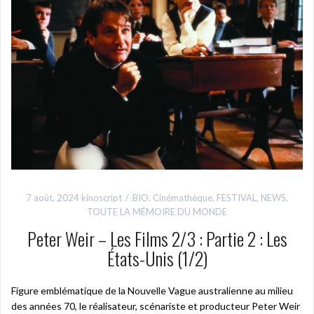
7 août, 2024
kinoscript
BIO
,
Cinémathèque
,
FESTIVAL
,
NEWS
,
TOUTE LA MÉMOIRE DU MONDE
Peter Weir – Les Films 2/3 : Partie 2 : Les
États-Unis (1/2)
Figure emblématique de la Nouvelle Vague australienne au milieu
des années 70, le réalisateur, scénariste et producteur Peter Weir