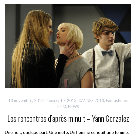
13 novembre, 2013
kinoscript
2013
,
CANNES 2013
,
Fantastique
,
FILM
,
NEWS
Les rencontres d’après minuit – Yann Gonzalez
Une nuit, quelque part. Une moto. Un homme conduit une femme.