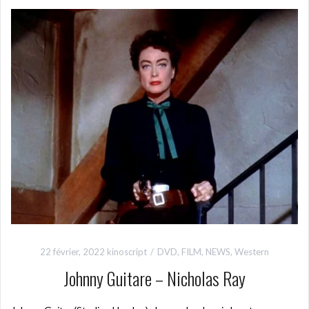
22 février, 2022
kinoscript
DVD
,
FILM
,
NEWS
,
Western
Johnny Guitare – Nicholas Ray