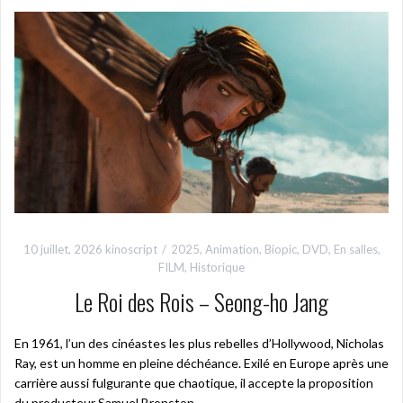
10 juillet, 2026
kinoscript
2025
,
Animation
,
Biopic
,
DVD
,
En salles
,
FILM
,
Historique
Le Roi des Rois – Seong-ho Jang
En 1961, l’un des cinéastes les plus rebelles d’Hollywood, Nicholas
Ray, est un homme en pleine déchéance. Exilé en Europe après une
carrière aussi fulgurante que chaotique, il accepte la proposition
du producteur Samuel Bronston