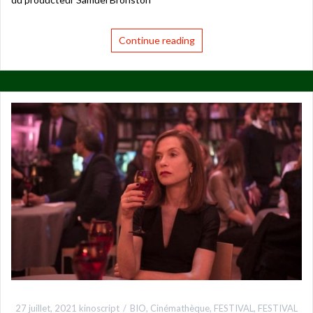
Continue reading
27 juillet, 2021
kinoscript
BIO
,
Cinémathèque
,
FESTIVAL
,
FESTIVAL