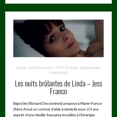
29 juin, 2022
kinoscript
DVD
,
Erotique
,
Expérimental
,
FILM
,
NEWS
Les nuits brûlantes de Linda – Jess
Franco
Bigottini (Richard Deconninck) propose à Marie-France
(Alice Arno) un contrat d’aide à domicile pour 2/3 ans
auprès d’une famille française installée à l’étranger.