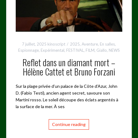
7 juillet, 2025
kinoscript
2025
,
Aventure
,
En salles
,
Espionnage
,
Expérimental
,
FESTIVAL
,
FILM
,
Giallo
,
NEWS
Reflet dans un diamant mort –
Hélène Cattet et Bruno Forzani
Sur la plage privée d’un palace de la Côte d’Azur, John
D. (Fabio Testi), ancien agent secret, savoure son
Martini rosso. Le soleil découpe des éclats argentés à
la surface de la mer. À ses
Continue reading