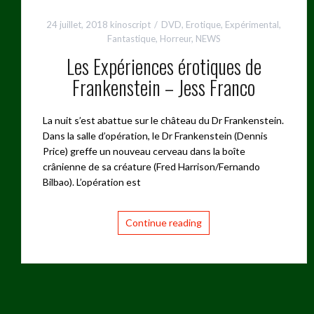
24 juillet, 2018
kinoscript
DVD
,
Erotique
,
Expérimental
,
Fantastique
,
Horreur
,
NEWS
Les Expériences érotiques de
Frankenstein – Jess Franco
La nuit s’est abattue sur le château du Dr Frankenstein.
Dans la salle d’opération, le Dr Frankenstein (Dennis
Price) greffe un nouveau cerveau dans la boîte
crânienne de sa créature (Fred Harrison/Fernando
Bilbao). L’opération est
Continue reading