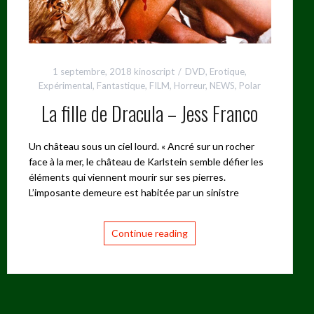
1 septembre, 2018
kinoscript
DVD
,
Erotique
,
Expérimental
,
Fantastique
,
FILM
,
Horreur
,
NEWS
,
Polar
La fille de Dracula – Jess Franco
Un château sous un ciel lourd. « Ancré sur un rocher
face à la mer, le château de Karlstein semble défier les
éléments qui viennent mourir sur ses pierres.
L’imposante demeure est habitée par un sinistre
Continue reading