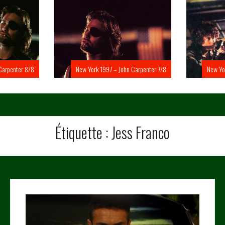
Carpenter 8/8
New York 1997 – John Carpenter 7/8
New Yo
Étiquette :
Jess Franco