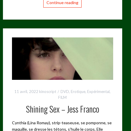
Continue reading
11 avril, 2022
kinoscript
DVD
,
Erotique
,
Expérimental
,
FILM
Shining Sex – Jess Franco
Cynthia (Lina Romay), strip-teaseuse, se pomponne, se
maquille, se dresse les tétons, s’huile le corps. Elle