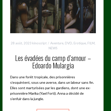
28 août, 2023
kinoscript
Aventure
,
DVD
,
Erotique
,
FILM
,
NEWS
Les évadées du camp d’amour –
Edoardo Mulargia
Dans une forêt tropicale, des prisonnières
s’esquintent, sous une averse, dans un labeur sans fin.
Elles sont martyrisées par les gardiens, dont une ex-
prisonnière Marika (Yael Forti). Anna a décidé de
s’enfuir dans la jungle.