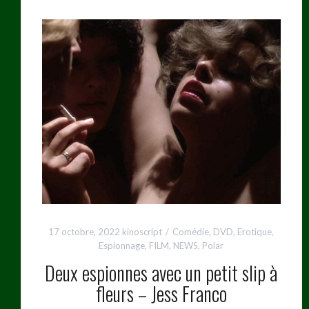
17 octobre, 2022
kinoscript
Comédie
,
DVD
,
Erotique
,
Espionnage
,
FILM
,
NEWS
,
Polar
Deux espionnes avec un petit slip à
fleurs – Jess Franco