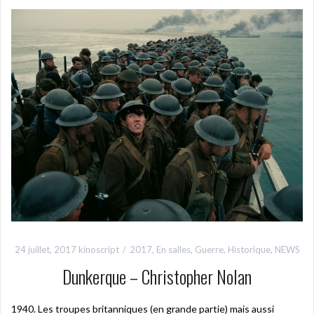
24 juillet, 2017
kinoscript
2017
,
En salles
,
Guerre
,
Historique
,
NEWS
Dunkerque – Christopher Nolan
1940. Les troupes britanniques (en grande partie) mais aussi