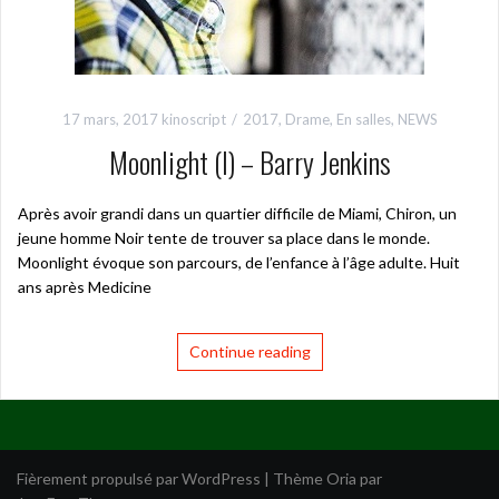
17 mars, 2017
kinoscript
2017
,
Drame
,
En salles
,
NEWS
Moonlight (I) – Barry Jenkins
Après avoir grandi dans un quartier difficile de Miami, Chiron, un
jeune homme Noir tente de trouver sa place dans le monde.
Moonlight évoque son parcours, de l’enfance à l’âge adulte. Huit
ans après Medicine
Continue reading
Fièrement propulsé par WordPress
|
Thème
Oria
par