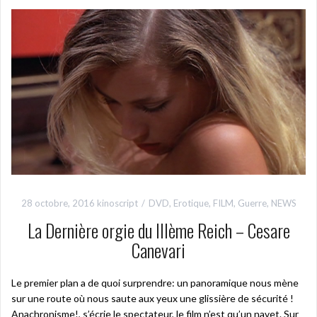
28 octobre, 2016
kinoscript
DVD
,
Erotique
,
FILM
,
Guerre
,
NEWS
La Dernière orgie du IIIème Reich – Cesare
Canevari
Le premier plan a de quoi surprendre: un panoramique nous mène
sur une route où nous saute aux yeux une glissière de sécurité !
Anachronisme!, s’écrie le spectateur, le film n’est qu’un navet. Sur