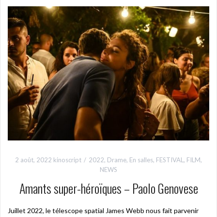
2 août, 2022
kinoscript
2022
,
Drame
,
En salles
,
FESTIVAL
,
FILM
,
NEWS
Amants super-héroïques – Paolo Genovese
Juillet 2022, le télescope spatial James Webb nous fait parvenir