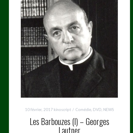
10 février, 2017
kinoscript
Comédie
,
DVD
,
NEWS
Les Barbouzes (I) – Georges
Lautner