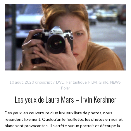
10 août, 2020
kinoscript
DVD
,
Fantastique
,
FILM
,
Giallo
,
NEWS
,
Polar
Les yeux de Laura Mars – Irvin Kershner
Des yeux, en couverture d’un luxueux livre de photos, nous
regardent fixement. Quelqu’un le feuillette, les photos en noir et
blanc sont provocantes. Il s’arrête sur un portrait et découpe la