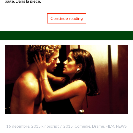
page. Dans la pièce,
Continue reading
16 décembre, 2015
kinoscript
2015
,
Comédie
,
Drame
,
FILM
,
NEWS