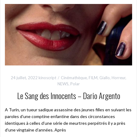
24 juillet, 2022
kinoscript
Cinémathèque
,
FILM
,
Giallo
,
Horreur
,
NEWS
,
Polar
Le Sang des Innocents – Dario Argento
A Turin, un tueur sadique assassine des jeunes filles en suivant les
paroles d’une comptine enfantine dans des circonstances
identiques à celles d’une série de meurtres perpétrés il y a près
d’une vingtaine d’années. Après