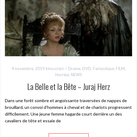
4 novembre, 2019
kinoscript
Drame
,
DVD
,
Fantastique
,
FILM
,
Horreur
,
NEWS
La Belle et la Bête – Juraj Herz
Dans une forêt sombre et angoissante traversées de nappes de
brouillard, un convoi d’hommes à cheval et de chariots progressent
difficilement. Une jeune femme hagarde court derrière un des
cavaliers de tête et essaie de