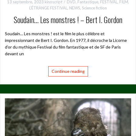
13 septembre, 2023
kinoscript
DVD
,
Fantastique
,
FESTIVAL
,
FILM
,
L’ÉTRANGE FESTIVAL
,
NEWS
,
Science fiction
Soudain… Les monstres ! – Bert I. Gordon
Soudain… Les monstres ! est le film le plus célèbre et
impressionnant de Bert I. Gordon. En 1977, il décroche la Licorne
d’or du mythique Festival du film fantastique et de SF de Paris
devant un
Continue reading