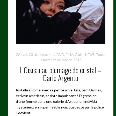
22 avril, 2016
kinoscript
DVD
,
FILM
,
Giallo
,
NEWS
,
Toute
la mémoire du monde 2016
L’Oiseau au plumage de cristal –
Dario Argento
Installé à Rome avec sa petite amie Julia, Sam Dalmas,
écrivain américain, assiste impuissant à l’agression
d’une femme dans une galerie d’Art par un individu
mystérieux en imperméable noir. Suspecté par la police,
il devient