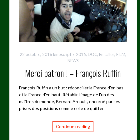
22 octobre, 2016
kinoscript
2016
,
DOC
,
En salles
,
FILM
,
NEWS
Merci patron ! – François Ruffin
François Ruffin a un but : réconcilier la France d’en bas
et la France d’en haut. Rétablir l’image de l’un des
maîtres du monde, Bernard Arnault, encorné par ses
prises des positions comme celle de quitter
Continue reading