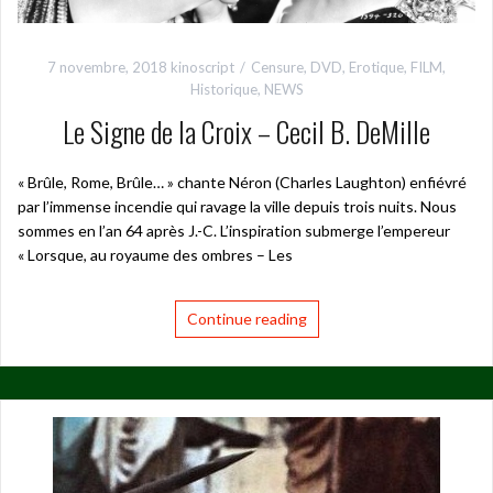
7 novembre, 2018
kinoscript
Censure
,
DVD
,
Erotique
,
FILM
,
Historique
,
NEWS
Le Signe de la Croix – Cecil B. DeMille
« Brûle, Rome, Brûle… » chante Néron (Charles Laughton) enfiévré
par l’immense incendie qui ravage la ville depuis trois nuits. Nous
sommes en l’an 64 après J.-C. L’inspiration submerge l’empereur
« Lorsque, au royaume des ombres – Les
Continue reading