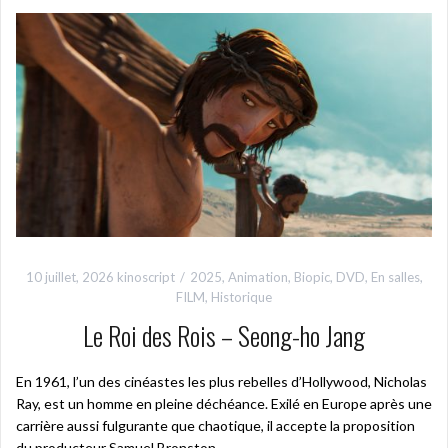
10 juillet, 2026
kinoscript
2025
,
Animation
,
Biopic
,
DVD
,
En salles
,
FILM
,
Historique
Le Roi des Rois – Seong-ho Jang
En 1961, l’un des cinéastes les plus rebelles d’Hollywood, Nicholas
Ray, est un homme en pleine déchéance. Exilé en Europe après une
carrière aussi fulgurante que chaotique, il accepte la proposition
du producteur Samuel Bronston