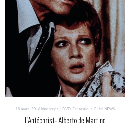
18 mars, 2016
kinoscript
DVD
,
Fantastique
,
FILM
,
NEWS
L’Antéchrist- Alberto de Martino