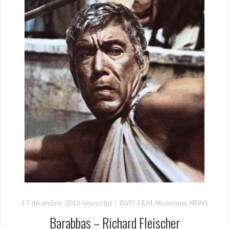
17 décembre, 2016
kinoscript
DVD
,
FILM
,
Historique
,
NEWS
Barabbas – Richard Fleischer