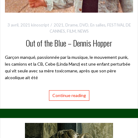
3 avril, 2021
kinoscript
2021
,
Drame
,
DVD
,
En salles
,
FESTIVAL DE
CANNES
,
FILM
,
NEWS
Out of the Blue – Dennis Hopper
Garçon manqué, passionnée par la musique, le mouvement punk,
les camions et la CB, Cebe (Linda Manz) est une enfant perturbée
qui vit seule avec sa mère toxicomane, après que son père
alcoolique ait été
Continue reading