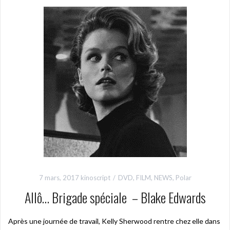
7 mars, 2017
kinoscript
DVD
,
FILM
,
NEWS
,
Polar
Allô… Brigade spéciale – Blake Edwards
Après une journée de travail, Kelly Sherwood rentre chez elle dans