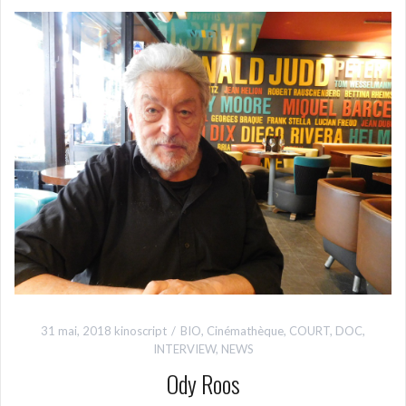
31 mai, 2018
kinoscript
BIO
,
Cinémathèque
,
COURT
,
DOC
,
INTERVIEW
,
NEWS
Ody Roos