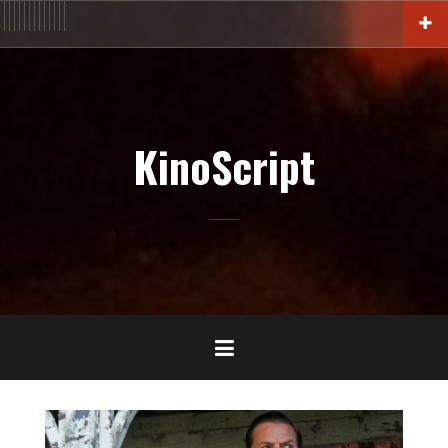
Aller
ACTU
En
FILM
Blu-
Interview
Cinémathèque
DOC
Livres
BIO
Court
Censure
Festival
Contact
au
salles
Ray-
DVD-
contenu
VOD
principal
KinoScript