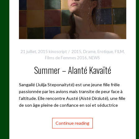
21 juillet, 2015
kinoscript
2015
,
Drame
,
Erotique
,
FILM
,
Films de Femmes 2016
,
NEWS
Summer – Alanté Kavaïté
Sangailé (Julija Steponaityté) est une jeune fille frêle
passionnée par les avions mais transite de peur face à
l’altitude. Elle rencontre Austé (Aisté Dirziuté), une fille
de son âge pleine de confiance en soi et séductrice
Continue reading