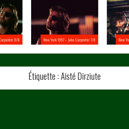
Carpenter 8/8
New York 1997 – John Carpenter 7/8
New Yo
Étiquette :
Aisté Dirziute