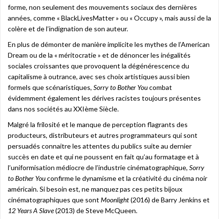
forme, non seulement des mouvements sociaux des dernières
années, comme « BlackLivesMatter » ou « Occupy », mais aussi de la
colère et de l’indignation de son auteur.
En plus de démonter de manière implicite les mythes de l’American
Dream ou de la « méritocratie » et de dénoncer les inégalités
sociales croissantes que provoquent la dégénérescence du
capitalisme à outrance, avec ses choix artistiques aussi bien
formels que scénaristiques,
Sorry to Bother You
combat
évidemment également les dérives racistes toujours présentes
dans nos sociétés au XXIème Siècle.
Malgré la frilosité et le manque de perception flagrants des
producteurs, distributeurs et autres programmateurs qui sont
persuadés connaitre les attentes du publics suite au dernier
succès en date et qui ne poussent en fait qu’au formatage et à
l’uniformisation médiocre de l’industrie cinématographique,
Sorry
to Bother You
confirme le dynamisme et la créativité du cinéma noir
américain. Si besoin est, ne manquez pas ces petits bijoux
cinématographiques que sont
Moonlight
(2016) de Barry Jenkins et
12 Years A Slave
(2013) de Steve McQueen.