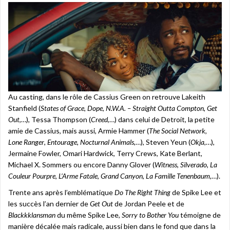
Au casting, dans le rôle de Cassius Green on retrouve Lakeith
Stanfield (
States of Grace
,
Dope
,
N.W.A. – Straight Outta Compton
,
Get
Out
,…), Tessa Thompson (
Creed
,…) dans celui de Detroit, la petite
amie de Cassius, mais aussi, Armie Hammer (
The Social Network
,
Lone Ranger
,
Entourage
,
Nocturnal Animals
,…), Steven Yeun (
Okja
,…),
Jermaine Fowler, Omari Hardwick, Terry Crews, Kate Berlant,
Michael X. Sommers ou encore Danny Glover (
Witness
,
Silverado
,
La
Couleur Pourpre
,
L’Arme Fatale
,
Grand Canyon
,
La Famille Tenenbaum
,…).
Trente ans après l’emblématique
Do The Right Thing
de Spike Lee et
les succès l’an dernier de
Get Out
de Jordan Peele et de
Blackkklansman
du même Spike Lee,
Sorry to Bother You
témoigne de
manière décalée mais radicale, aussi bien dans le fond que dans la