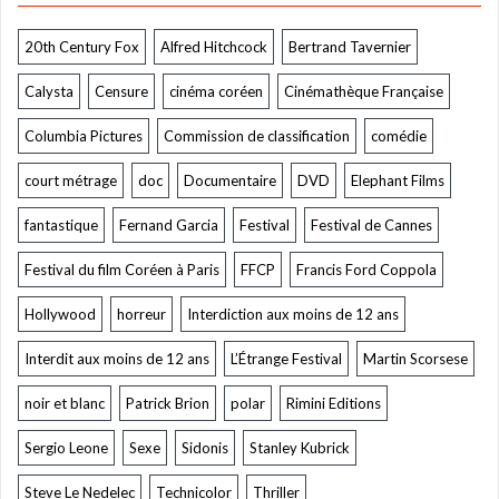
20th Century Fox
Alfred Hitchcock
Bertrand Tavernier
Calysta
Censure
cinéma coréen
Cinémathèque Française
Columbia Pictures
Commission de classification
comédie
court métrage
doc
Documentaire
DVD
Elephant Films
fantastique
Fernand Garcia
Festival
Festival de Cannes
Festival du film Coréen à Paris
FFCP
Francis Ford Coppola
Hollywood
horreur
Interdiction aux moins de 12 ans
Interdit aux moins de 12 ans
L’Étrange Festival
Martin Scorsese
noir et blanc
Patrick Brion
polar
Rimini Editions
Sergio Leone
Sexe
Sidonis
Stanley Kubrick
Steve Le Nedelec
Technicolor
Thriller