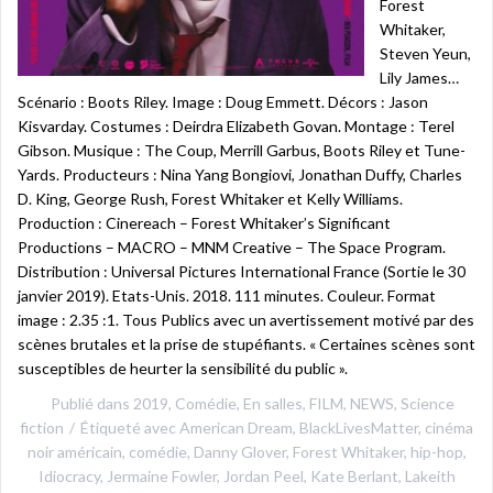
Forest
Whitaker,
Steven Yeun,
Lily James…
Scénario : Boots Riley. Image : Doug Emmett. Décors : Jason
Kisvarday. Costumes : Deirdra Elizabeth Govan. Montage : Terel
Gibson. Musique : The Coup, Merrill Garbus, Boots Riley et Tune-
Yards. Producteurs : Nina Yang Bongiovi, Jonathan Duffy, Charles
D. King, George Rush, Forest Whitaker et Kelly Williams.
Production : Cinereach – Forest Whitaker’s Significant
Productions – MACRO – MNM Creative – The Space Program.
Distribution : Universal Pictures International France (Sortie le 30
janvier 2019). Etats-Unis. 2018. 111 minutes. Couleur. Format
image : 2.35 :1. Tous Publics avec un avertissement motivé par des
scènes brutales et la prise de stupéfiants. « Certaines scènes sont
susceptibles de heurter la sensibilité du public ».
Publié dans
2019
,
Comédie
,
En salles
,
FILM
,
NEWS
,
Science
fiction
Étiqueté avec
American Dream
,
BlackLivesMatter
,
cinéma
noir américain
,
comédie
,
Danny Glover
,
Forest Whitaker
,
hip-hop
,
Idiocracy
,
Jermaine Fowler
,
Jordan Peel
,
Kate Berlant
,
Lakeith