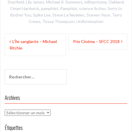
Stanfield
,
Lily James
,
Michael X. Sommers
,
militantisme
,
Oakland
,
Omari Hardwick
,
pamphlet
,
Pamphlzt
,
science fiction
,
Sorry to
Bother You
,
Spike Lee
,
Steve Le Nedelec
,
Steven Yeun
,
Terry
Crews
,
Tessa Thompson
,
Uniformisation
Navigation
L’Île sanglante – Michael
Prix Cinéma – SFCC 2018
de
Ritchie
l’article
Rechercher :
Archives
Archives
Étiquettes