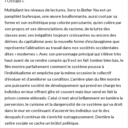
« Occupy ».
Multipliant les niveaux de lectures,
Sorry to Bother You
est un
pamphlet burlesque, une œuvre bouillonnante, aussi cool par sa
forme et son esthétique pop colorée percutante, qu’en colère par
son propos et ses dénonciations du racisme, de la lutte des
classes avec ses inégalités toujours croissantes ou encore des
dérives du capitalisme avec la nouvelle forme d’esclavagisme que
représente l’aliénation au travail dans nos sociétés occidentales
dites « modernes ». Avec son personnage principal qui s’élève très
haut avant de se rendre compte qu’il est en fait tomber bien bas, le
film montre parfaitement comment le système pousse à
l’individualisme et empêche par la même occasion le collectif
d’évoluer et d’améliorer sa condition. L’arrière-plan du film montre
une puissante société de développement qui prend en charge les
individus en leur offrant gîte et couvert mais leur vend en fait la
prison comme eldorado. Celui-ci met ainsi brillamment en lumière la
perversion, le cynisme et la dangerosité de ce système qui va droit
dans le mur en continuant d’asservir les individus sur le dos
desquels il continue de s’enrichir outrageusement. Derrière la
satire sociale se cache un brûlot politique.