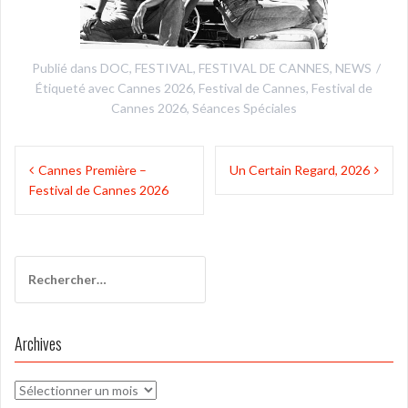
Publié dans
DOC
,
FESTIVAL
,
FESTIVAL DE CANNES
,
NEWS
Étiqueté avec
Cannes 2026
,
Festival de Cannes
,
Festival de
Cannes 2026
,
Séances Spéciales
Navigation
Cannes Première –
Un Certain Regard, 2026
de
Festival de Cannes 2026
l’article
Rechercher :
Archives
Archives