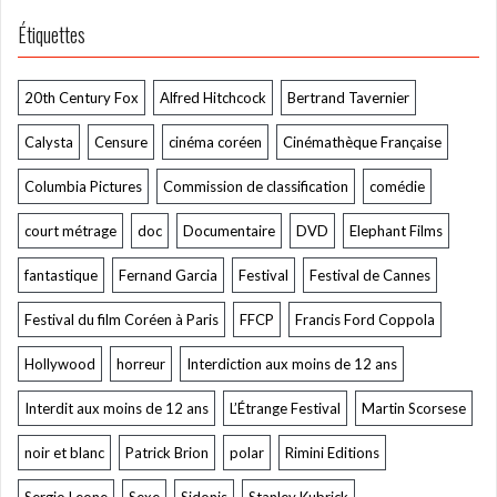
Étiquettes
20th Century Fox
Alfred Hitchcock
Bertrand Tavernier
Calysta
Censure
cinéma coréen
Cinémathèque Française
Columbia Pictures
Commission de classification
comédie
court métrage
doc
Documentaire
DVD
Elephant Films
fantastique
Fernand Garcia
Festival
Festival de Cannes
Festival du film Coréen à Paris
FFCP
Francis Ford Coppola
Hollywood
horreur
Interdiction aux moins de 12 ans
Interdit aux moins de 12 ans
L’Étrange Festival
Martin Scorsese
noir et blanc
Patrick Brion
polar
Rimini Editions
Sergio Leone
Sexe
Sidonis
Stanley Kubrick