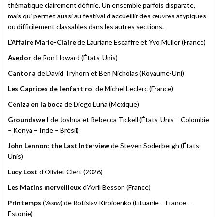
thématique clairement définie. Un ensemble parfois disparate,
mais qui permet aussi au festival d’accueillir des œuvres atypiques
ou difficilement classables dans les autres sections.
L’Affaire Marie-Claire
de Lauriane Escaffre et Yvo Muller (France)
Avedon
de Ron Howard (États-Unis)
Cantona
de David Tryhorn et Ben Nicholas (Royaume-Uni)
Les Caprices de l’enfant roi
de Michel Leclerc (France)
Ceniza en la boca
de Diego Luna (Mexique)
Groundswell
de Joshua et Rebecca Tickell (États-Unis – Colombie
– Kenya – Inde – Brésil)
John Lennon: the Last Interview
de Steven Soderbergh (États-
Unis)
Lucy Lost
d’Oliviet Clert (2026)
Les Matins merveilleux
d’Avril Besson (France)
Printemps
(
Vesna
) de Rotislav Kirpicenko (Lituanie – France –
Estonie)