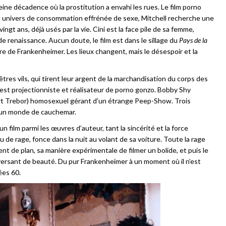
ne décadence où la prostitution a envahi les rues. Le film porno
 cet univers de consommation effrénée de sexe, Mitchell recherche une
gt ans, déjà usés par la vie. Cini est la face pile de sa femme,
 renaissance. Aucun doute, le film est dans le sillage du
Pays de la
re de Frankenheimer. Les lieux changent, mais le désespoir et la
êtres vils, qui tirent leur argent de la marchandisation du corps des
e, est projectionniste et réalisateur de porno gonzo. Bobby Shy
bert Trebor) homosexuel gérant d’un étrange Peep-Show. Trois
’un monde de cauchemar.
 film parmi les œuvres d’auteur, tant la sincérité et la force
u de rage, fonce dans la nuit au volant de sa voiture. Toute la rage
 de plan, sa manière expérimentale de filmer un bolide, et puis le
enversant de beauté. Du pur Frankenheimer à un moment où il n’est
ées 60.