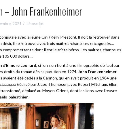
h – John Frankenheimer
embre, 2021
kinoscript
njugale avec la jeune Cini (Kelly Preston). Il doit la retrouver dans
n désir, il se retrouve avec trois maîtres-chanteurs encagoulés…
déo compromettante dont il est le triste héros. Les maîtres-chanteurs
e 105 000 dollars…
n d’
Elmore Leonard
, si l’on s’en tient à une filmographie de l’auteur
es droits du roman dès sa parution en 1974.
John Frankenheimer
roits avaient été cédés à la Cannon, qui en avait produit en 1984 une
mbassador
)réalisé par J. Lee Thompson avec Robert Mitchum, Ellen
transformé, déplacé au Moyen-Orient, dont les liens avec l’œuvre
raélo-palestinien.