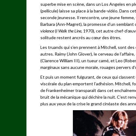
superbe mise en scène, dans un Los Angeles en plei
(pellicule) laisse sa place à la bande-vidéo. Dans
seconde jeunesse. Il rencontre, une jeune femme, vin
Barbara (Ann-Magret), la promesse d’un semblant de
violence
(
I Walk the Line
, 1970), cet autre chef-d’œuv
solitude restent ancrés au cœur des êtres.
Les truands qui s’en prennent à Mitchell, sont des 
autres. Raimy (John Glover), le cerveau de l’affair
(Clarence William III), un tueur camé, et Leo (Ro
marginaux sans aucune morale, rouages pervers d
Et puis un moment fulgurant, de ceux qui classent un
viscérale du plan emportent l’adhésion. Mitchell, fo
de Frankenheimer transparaît dans cet enchaînement
bruit de la mécanique qui déchire la nuit. C’est r
plus aux yeux de la crise le grand cinéaste des ann