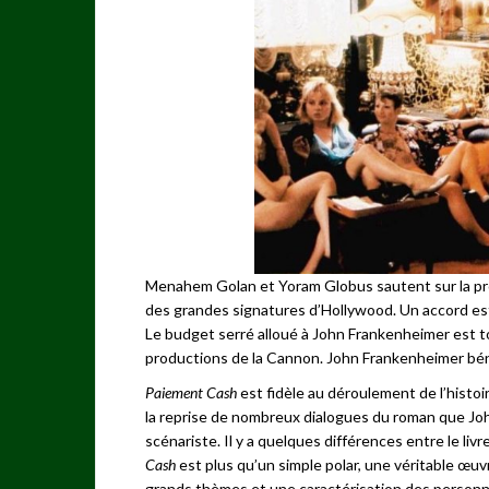
Menahem Golan et Yoram Globus sautent sur la pro
des grandes signatures d’Hollywood. Un accord est
Le budget serré alloué à John Frankenheimer est t
productions de la Cannon. John Frankenheimer béné
Paiement Cash
est fidèle au déroulement de l’histoi
la reprise de nombreux dialogues du roman que Jo
scénariste. Il y a quelques différences entre le livre 
Cash
est plus qu’un simple polar, une véritable œuv
grands thèmes et une caractérisation des perso