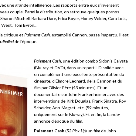
vec une grande intelligence. Les rapports entre eux s’inversent
uveau couple. Parmi la distribution, on retrouve quelques pornos
Sharon Mitchell, Barbara Dare, Erica Boyer, Honey Wilder, Cara Lott,
ndy West, Tom Byron…
a critique et
Paiement Cash,
estampillé Cannon, passe inaperçu. Il est
rdboiled
de l’époque.
Paiement Cash
, une édition combo Sidonis Calysta
(Blu-ray et DVD), dans un report HD solide avec
en complément une excellente présentation du
cinéaste, d’Elmore Leonard, de la Cannon et du
film par Olivier Père (43 minutes). Et un
documentaire sur John Frankenheimer avec des
interventions de Kirk Douglas, Frank Sinatra, Roy
Scheider, Ann-Magret, etc. (59 minutes,
uniquement sur le Blu-ray). Et en fin, la bande-
annonce d’époque du film.
Paiement Cash
(
52 Pick-Up
) un film de John