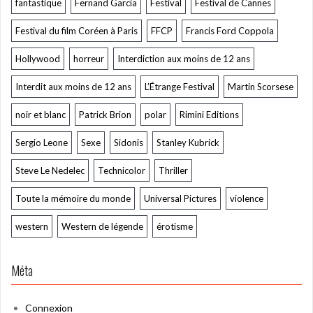
fantastique
Fernand Garcia
Festival
Festival de Cannes
Festival du film Coréen à Paris
FFCP
Francis Ford Coppola
Hollywood
horreur
Interdiction aux moins de 12 ans
Interdit aux moins de 12 ans
L’Étrange Festival
Martin Scorsese
noir et blanc
Patrick Brion
polar
Rimini Editions
Sergio Leone
Sexe
Sidonis
Stanley Kubrick
Steve Le Nedelec
Technicolor
Thriller
Toute la mémoire du monde
Universal Pictures
violence
western
Western de légende
érotisme
Méta
Connexion