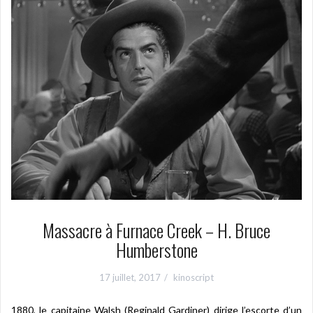
Massacre à Furnace Creek – H. Bruce
Humberstone
17 juillet, 2017
kinoscript
1880, le capitaine Walsh (Reginald Gardiner) dirige l’escorte d’un