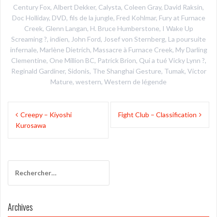
Century Fox
,
Albert Dekker
,
Calysta
,
Coleen Gray
,
David Raksin
,
Doc Holliday
,
DVD
,
fils de la jungle
,
Fred Kohlmar
,
Fury at Furnace
Creek
,
Glenn Langan
,
H. Bruce Humberstone
,
I Wake Up
Screaming ?
,
indien
,
John Ford
,
Josef von Sternberg
,
La poursuite
infernale
,
Marlène Dietrich
,
Massacre à Furnace Creek
,
My Darling
Clementine
,
One Million BC
,
Patrick Brion
,
Qui a tué Vicky Lynn ?
,
Reginald Gardiner
,
Sidonis
,
The Shanghai Gesture
,
Tumak
,
Victor
Mature
,
western
,
Western de légende
Navigation
Creepy – Kiyoshi
Fight Club – Classification
de
Kurosawa
l’article
Rechercher :
Archives