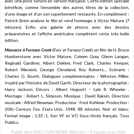
avec une piste sonore en version française. Cette édition spéciale
bénéficie, comme l’ensemble des autres titres de la collection,
d’une image et d’un son superbement restaurés. En complément :
Patrick Brion analyse le film et rend hommage à Victor Mature (7
minutes). Enfin, une galerie de photos avec des dessins
préparatoires et l’affiche américaine complètent cette très belle
édition.
Massacre à Furnace Creek
(
Fury at Furnace Creek
) un film de H. Bruce
Humberstone avec Victor Mature, Coleen Gray, Glenn Langan,
Reginald Gardiner, Albert Dekker, Fred Clark, Charles Kemper,
Robert Warwick, George Cleveland, Roy Roberts… Scénario :
Charles G. Booth. Dialogues complémentaires : Winston Miller.
Inspiré par l’histoire de David Garth. Directeur de la photographie :
Harry Jackson. Décors : Albert Hogsett – Lyle R. Wheeler .
Montage : Robert L. Simpson. Musique : David Raksin. Direction
musicale : Alfred Newman. Producteur : Fred Kohlmar. Production :
20th Century Fox. Etats-Unis. 1948. 88 minutes. Noir et blanc.
Format image : 1.33 :1. Son VF et VO Sous-titrée français. Tous
Publics.
Publié dans
DVD
,
FILM
,
NEWS
,
Western
Étiqueté avec
20th