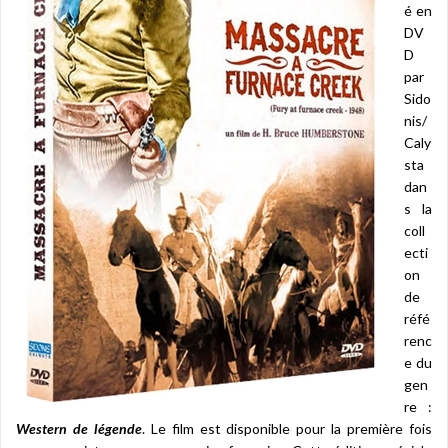
é en
DV
D
par
Sido
nis/
Caly
sta
dan
s la
coll
ecti
on
de
réfé
renc
e du
gen
re :
Western de légende
. Le film est disponible pour la première fois