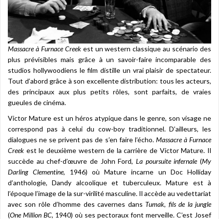
Massacre à Furnace Creek
est un western classique au scénario des
plus prévisibles mais grâce à un savoir-faire incomparable des
studios hollywoodiens le film distille un vrai plaisir de spectateur.
Tout d’abord grâce à son excellente distribution: tous les acteurs,
des principaux aux plus petits rôles, sont parfaits, de vraies
gueules de cinéma.
Victor Mature est un héros atypique dans le genre, son visage ne
correspond pas à celui du cow-boy traditionnel. D’ailleurs, les
dialogues ne se privent pas de s’en faire l’écho.
Massacre à Furnace
Creek
est le deuxième western de la carrière de Victor Mature. Il
succède au chef-d’œuvre de John Ford,
La poursuite infernale
(
My
Darling Clementine
, 1946) où Mature incarne un Doc Holliday
d’anthologie, Dandy alcoolique et tuberculeux. Mature est à
l’époque l’image de la sur-virilité masculine. Il accède au vedettariat
avec son rôle d’homme des cavernes dans
Tumak, fils de la jungle
(
One Million BC
, 1940) où ses pectoraux font merveille. C’est Josef