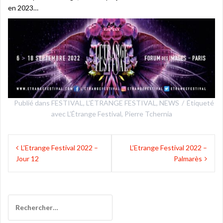
en 2023…
Publié dans
FESTIVAL
,
L’ÉTRANGE FESTIVAL
,
NEWS
Étiqueté
avec
L’Étrange Festival
,
Pierre Tchernia
Navigation
L’Etrange Festival 2022 –
L’Etrange Festival 2022 –
de
Jour 12
Palmarès
l’article
Rechercher :