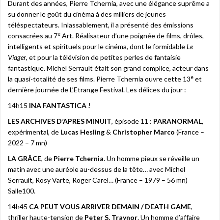
Durant des années, Pierre Tchernia, avec une élégance suprême a
su donner le goût du cinéma à des milliers de jeunes
téléspectateurs. Inlassablement, il a présenté des émissions
e
consacrées au 7
Art. Réalisateur d’une poignée de films, drôles,
intelligents et spirituels pour le cinéma, dont le formidable
Le
Viager
, et pour la télévision de petites perles de fantaisie
fantastique. Michel Serrault était son grand complice, acteur dans
e
la quasi-totalité de ses films. Pierre Tchernia ouvre cette 13
et
dernière journée de L’Etrange Festival. Les délices du jour :
14h15
INA FANTASTICA !
LES ARCHIVES D’APRES MINUIT
, épisode 11 :
PARANORMAL
,
expérimental, de
Lucas Hesling
&
Christopher Marco
(France –
2022 – 7 mn)
LA GRÂCE
, de
Pierre Tchernia
. Un homme pieux se réveille un
matin avec une auréole au-dessus de la tête… avec Michel
Serrault, Rosy Varte, Roger Carel… (France – 1979 – 56 mn)
Salle100.
14h45
CA PEUT VOUS ARRIVER DEMAIN / DEATH GAME
,
thriller haute-tension de
Peter S. Traynor
. Un homme d’affaire