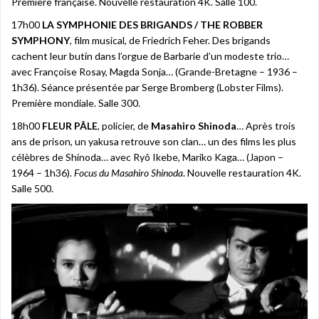
Première française. Nouvelle restauration 4K. Salle 100.
17h00
LA SYMPHONIE DES BRIGANDS / THE ROBBER
SYMPHONY
, film musical, de Friedrich Feher. Des brigands
cachent leur butin dans l’orgue de Barbarie d’un modeste trio…
avec Françoise Rosay, Magda Sonja… (Grande-Bretagne – 1936 –
1h36). Séance présentée par Serge Bromberg (Lobster Films).
Première mondiale. Salle 300.
18h00
FLEUR PÂLE
, policier, de
Masahiro Shinoda
… Après trois
ans de prison, un yakusa retrouve son clan… un des films les plus
célèbres de Shinoda… avec Ryô Ikebe, Mariko Kaga… (Japon –
1964 – 1h36).
Focus du Masahiro Shinoda
. Nouvelle restauration 4K.
Salle 500.