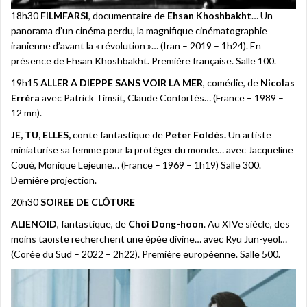
18h30
FILMFARSI
, documentaire de
Ehsan Khoshbakht
… Un
panorama d’un cinéma perdu, la magnifique cinématographie
iranienne d’avant la « révolution »… (Iran – 2019 – 1h24). En
présence de Ehsan Khoshbakht. Première française. Salle 100.
19h15
ALLER A DIEPPE SANS VOIR LA MER
, comédie, de
Nicolas
Errèra
avec Patrick Timsit, Claude Confortès… (France – 1989 –
12 mn).
JE, TU, ELLES,
conte fantastique de
Peter Foldès.
Un artiste
miniaturise sa femme pour la protéger du monde… avec Jacqueline
Coué, Monique Lejeune… (France – 1969 – 1h19) Salle 300.
Dernière projection.
20h30
SOIREE DE
CLÔTURE
ALIENOID
, fantastique, de
Choi Dong-hoon
. Au XIVe siècle, des
moins taoïste recherchent une épée divine… avec Ryu Jun-yeol…
(Corée du Sud – 2022 – 2h22). Première européenne. Salle 500.