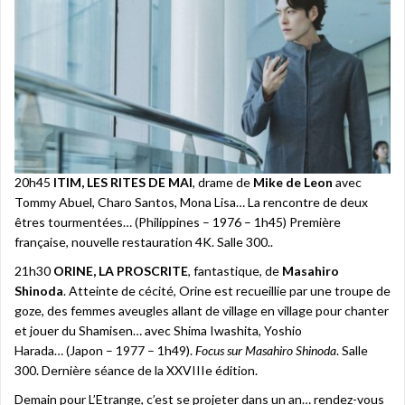
20h45
ITIM, LES RITES DE MAI
, drame de
Mike de Leon
avec
Tommy Abuel, Charo Santos, Mona Lisa… La rencontre de deux
êtres tourmentées… (Philippines – 1976 – 1h45) Première
française, nouvelle restauration 4K. Salle 300..
21h30
ORINE, LA PROSCRITE
, fantastique, de
Masahiro
Shinoda
. Atteinte de cécité, Orine est recueillie par une troupe de
goze, des femmes aveugles allant de village en village pour chanter
et jouer du Shamisen… avec Shima Iwashita, Yoshio
Harada… (Japon – 1977 – 1h49).
Focus sur Masahiro Shinoda
. Salle
300. Dernière séance de la XXVIIIe édition.
Demain pour L’Etrange, c’est se projeter dans un an… rendez-vous