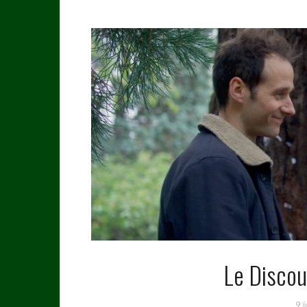
Le Discou
9 j