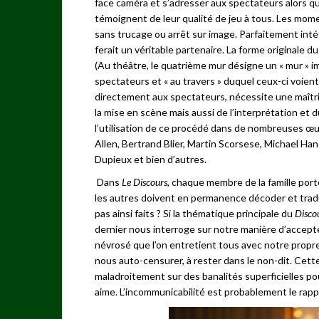
face caméra et s’adresser aux spectateurs alors qu
témoignent de leur qualité de jeu à tous. Les mom
sans trucage ou arrêt sur image. Parfaitement int
ferait un véritable partenaire. La forme originale du
(Au théâtre, le quatrième mur désigne un « mur » im
spectateurs et « au travers » duquel ceux-ci voient
directement aux spectateurs, nécessite une maîtri
la mise en scène mais aussi de l’interprétation e
l’utilisation de ce procédé dans de nombreuses 
Allen, Bertrand Blier, Martin Scorsese, Michael Ha
Dupieux et bien d’autres.
Dans
Le Discours
, chaque membre de la famille port
les autres doivent en permanence décoder et traduir
pas ainsi faits ? Si la thématique principale du
Disco
dernier nous interroge sur notre manière d’accept
névrosé que l’on entretient tous avec notre propre
nous auto-censurer, à rester dans le non-dit. Cet
maladroitement sur des banalités superficielles pou
aime. L’incommunicabilité est probablement le rapp