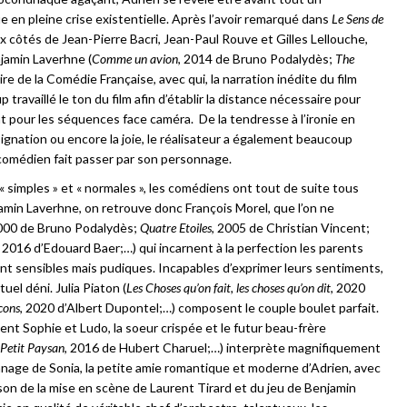
 en pleine crise existentielle. Après l’avoir remarqué dans
Le Sens de
x côtés de Jean-Pierre Bacri, Jean-Paul Rouve et Gilles Lellouche,
jamin Laverhne (
Comme un avion
, 2014 de Bruno Podalydès;
The
e de la Comédie Française, avec qui, la narration inédite du film
p travaillé le ton du film afin d’établir la distance nécessaire pour
 pour les séquences face caméra. De la tendresse à l’ironie en
résignation ou encore la joie, le réalisateur a également beaucoup
le comédien fait passer par son personnage.
 simples » et « normales », les comédiens ont tout de suite tous
amin Laverhne, on retrouve donc François Morel, que l’on ne
2000 de Bruno Podalydès;
Quatre Etoiles
, 2005 de Christian Vincent;
, 2016 d’Edouard Baer;…) qui incarnent à la perfection les parents
ont sensibles mais pudiques. Incapables d’exprimer leurs sentiments,
el déni. Julia Piaton (
Les Choses qu’on fait, les choses qu’on dit
, 2020
cons
, 2020 d’Albert Dupontel;…) composent le couple boulet parfait.
nt Sophie et Ludo, la soeur crispée et le futur beau-frère
Petit Paysan
, 2016 de Hubert Charuel;…) interprète magnifiquement
nnage de Sonia, la petite amie romantique et moderne d’Adrien, avec
ason de la mise en scène de Laurent Tirard et du jeu de Benjamin