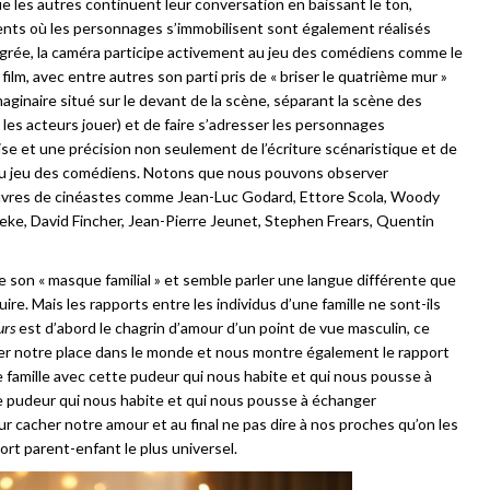
e les autres continuent leur conversation en baissant le ton,
ents où les personnages s’immobilisent sont également réalisés
égrée, la caméra participe activement au jeu des comédiens comme le
 film, avec entre autres son parti pris de « briser le quatrième mur »
aginaire situé sur le devant de la scène, séparant la scène des
 les acteurs jouer) et de faire s’adresser les personnages
se et une précision non seulement de l’écriture scénaristique et de
t du jeu des comédiens. Notons que nous pouvons observer
œuvres de cinéastes comme Jean-Luc Godard, Ettore Scola, Woody
neke, David Fincher, Jean-Pierre Jeunet, Stephen Frears, Quentin
e son « masque familial » et semble parler une langue différente que
e. Mais les rapports entre les individus d’une famille ne sont-ils
urs
est d’abord le chagrin d’amour d’un point de vue masculin, ce
er notre place dans le monde et nous montre également le rapport
 famille avec cette pudeur qui nous habite et qui nous pousse à
te pudeur qui nous habite et qui nous pousse à échanger
r cacher notre amour et au final ne pas dire à nos proches qu’on les
ort parent-enfant le plus universel.