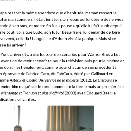
ù papa ressort la même anecdote que d’habitude, maman ressert le
tur mari comme s’il était Einstein. Un repas qui lui donne des envies
nde à son sms, et mette fin à la « pause » qu’elle lui fait subir depuis
 le tout, voilà que Ludo, son futur beau-frère, lui demande de faire
u venir, celle-là ! L’angoisse d’Adrien vire à la panique. Mais si ce
se lui arriver ?
York University, a été lecteur de scénarios pour Warner Bros à Los
avant de devenir scénariste pour la télévision puis pour le cinéma et
rage dont il est également, comme pour chacun de ses précédents
 éponyme de Fabrice Caro, dit FabCaro, édité par Gallimard en
comme
Astérix et Obélix : Au service de sa majesté
(2012),
Le Discours
se
mier film risqué sur le fond comme sur la forme mais un premier film
e
Mensonge et Trahison et plus si affinité
(2003) avec Edouard Baer, le
lisations suivantes.