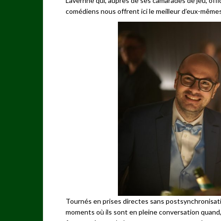
Laverhne qui, auprès de ses camarades de jeu, offic
comédiens nous offrent ici le meilleur d’eux-mêmes
Tournés en prises directes sans postsynchronisation
moments où ils sont en pleine conversation quand, s