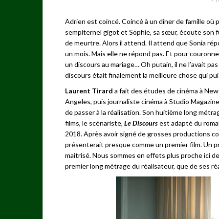
Adrien est coincé. Coincé à un dîner de famille o
sempiternel gigot et Sophie, sa sœur, écoute son fu
de meurtre. Alors il attend. Il attend que Sonia répo
un mois. Mais elle ne répond pas. Et pour couronner
un discours au mariage… Oh putain, il ne l’avait pas v
discours était finalement la meilleure chose qui puis
Laurent Tirard
a fait des études de cinéma à New 
Angeles, puis journaliste cinéma à Studio Magazine 
de passer à la réalisation. Son huitième long mét
films, le scénariste,
Le Discours
est adapté du roman
2018. Après avoir signé de grosses productions 
présenterait presque comme un premier film. Un pre
maitrisé. Nous sommes en effets plus proche ici d
premier long métrage du réalisateur, que de ses réa