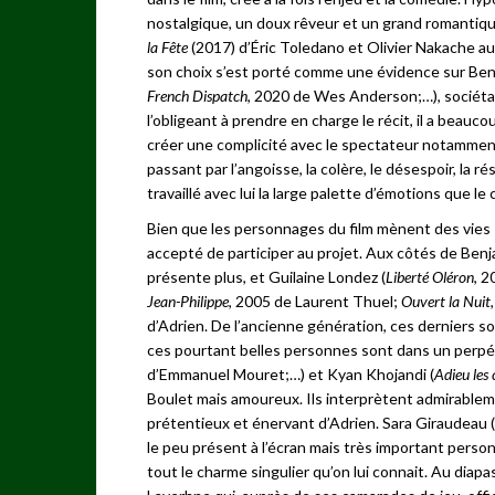
nostalgique, un doux rêveur et un grand romantique
la Fête
(2017) d’Éric Toledano et Olivier Nakache au
son choix s’est porté comme une évidence sur Ben
French Dispatch
, 2020 de Wes Anderson;…), sociétair
l’obligeant à prendre en charge le récit, il a beaucou
créer une complicité avec le spectateur notamment
passant par l’angoisse, la colère, le désespoir, la 
travaillé avec lui la large palette d’émotions que 
Bien que les personnages du film mènent des vies «
accepté de participer au projet. Aux côtés de Benj
présente plus, et Guilaine Londez (
Liberté Oléron
, 
Jean-Philippe
, 2005 de Laurent Thuel;
Ouvert la Nuit
d’Adrien. De l’ancienne génération, ces derniers s
ces pourtant belles personnes sont dans un perpétu
d’Emmanuel Mouret;…) et Kyan Khojandi (
Adieu les 
Boulet mais amoureux. Ils interprètent admirableme
prétentieux et énervant d’Adrien. Sara Giraudeau (
le peu présent à l’écran mais très important perso
tout le charme singulier qu’on lui connait. Au diap