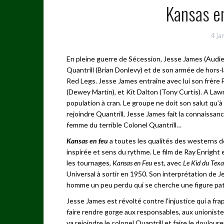
Kansas en
4 ja
En pleine guerre de Sécession, Jesse James (Audie 
Quantrill (Brian Donlevy) et de son armée de hors-la
Red Legs. Jesse James entraîne avec lui son frère F
(Dewey Martin), et Kit Dalton (Tony Curtis). A Lawre
population à cran. Le groupe ne doit son salut qu’à
rejoindre Quantrill, Jesse James fait la connaissan
femme du terrible Colonel Quantrill…
Kansas en feu
a toutes les qualités des westerns de
inspirée et sens du rythme. Le film de Ray Enright e
les tournages,
Kansas en Feu
est, avec
Le Kid du Texa
Universal à sortir en 1950. Son interprétation de J
homme un peu perdu qui se cherche une figure pater
Jesse James est révolté contre l’injustice qui a frap
faire rendre gorge aux responsables, aux unionistes
va rejoindre le colonel Quantrill et faire le doulour