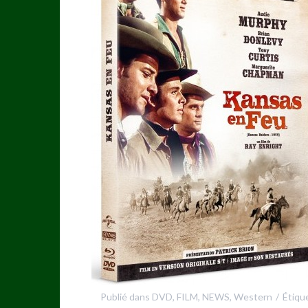
Publié dans
DVD
,
FILM
,
NEWS
,
Western
Étiqu