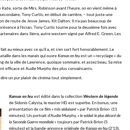
 Kate, sorte de Mirs. Robinson avant l’heure, on en vient même à
e secondaire, Tony Curtis, en début de carrière, – tout juste une
on de route de Jesse James, Kit Dalton. Il n’a pas beaucoup de
e présence à l’écran. Tony Curtis tourne pour la deuxième fois avec
partenaires dans
Sierra
, autre western signé par Alfred E. Green. Les
fait au mieux avec ce qu’il a, et s’en sort fort honorablement. Le
bataille dans les marais qui ouvre
Kansas en feu
est un « recyclage » du
g de la ville de Lawrence, quoique sommaire, et assez beau. Sa mise
nt efficace et Audie Murphy des plus convaincants.
-dire un pur plaisir de cinéma tout simplement.
Kansas en feu
est édité dans la collection
Western de légende
de Sidonis Calysta, le master HD est superbe. En bonus, une
présentation de ce film «
très séduisant
» par Patrick Brion (11
minutes). Un portrait d’Audie Murphy, «
le soldat le plus décoré de
la Seconde Guerre mondiale
» toujours par Patrick Brion (5
minutes) et la bande-annonce originale de
Kansas en feu
(2’13).