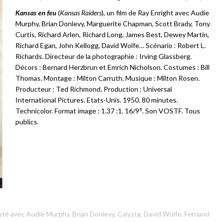
Kansas en feu
(
Kansas Raiders
), un film de Ray Enright avec Audie
Murphy, Brian Donlevy, Marguerite Chapman, Scott Brady, Tony
Curtis, Richard Arlen, Richard Long, James Best, Dewey Martin,
Richard Egan, John Kellogg, David Wolfe… Scénario : Robert L.
Richards. Directeur de la photographie : Irving Glassberg.
Décors : Bernard Herzbrun et Emrich Nicholson. Costumes : Bill
Thomas. Montage : Milton Carruth. Musique : Milton Rosen.
Producteur : Ted Richmond. Production : Universal
International Pictures. Etats-Unis. 1950. 80 minutes.
e
Technicolor. Format image : 1.37 :1. 16/9
. Son VOSTF. Tous
publics.
eté avec
Audie Murphy
,
Brian Donlevy
,
Calysta
,
David Wolfe
,
Fernand