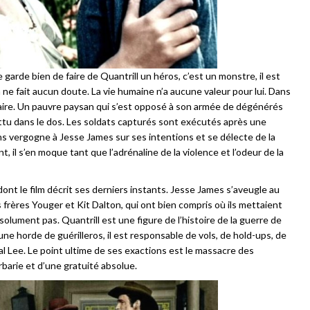
e garde bien de faire de Quantrill un héros, c’est un monstre, il est
ne fait aucun doute. La vie humaine n’a aucune valeur pour lui. Dans
ire. Un pauvre paysan qui s’est opposé à son armée de dégénérés
attu dans le dos. Les soldats capturés sont exécutés après une
ans vergogne à Jesse James sur ses intentions et se délecte de la
nt, il s’en moque tant que l’adrénaline de la violence et l’odeur de la
ont le film décrit ses derniers instants. Jesse James s’aveugle au
s frères Youger et Kit Dalton, qui ont bien compris où ils mettaient
bsolument pas. Quantrill est une figure de l’histoire de la guerre de
ne horde de guérilleros, il est responsable de vols, de hold-ups, de
ral Lee. Le point ultime de ses exactions est le massacre des
rbarie et d’une gratuité absolue.