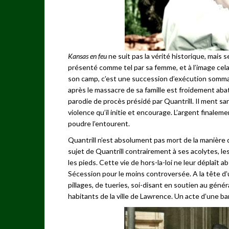
Kansas en feu
ne suit pas la vérité historique, mais s
présenté comme tel par sa femme, et à l’image cela 
son camp, c’est une succession d’exécution somma
après le massacre de sa famille est froidement ab
parodie de procès présidé par Quantrill. Il ment s
violence qu’il initie et encourage. L’argent finaleme
poudre l’entourent.
Quantrill n’est absolument pas mort de la manière d
sujet de Quantrill contrairement à ses acolytes, le
les pieds. Cette vie de hors-la-loi ne leur déplaît a
Sécession pour le moins controversée. A la tête d’u
pillages, de tueries, soi-disant en soutien au géné
habitants de la ville de Lawrence. Un acte d’une ba