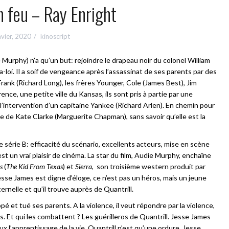
 feu – Ray Enright
nvier, 2020
kinoscript
Murphy) n’a qu’un but: rejoindre le drapeau noir du colonel William
-loi. Il a soif de vengeance après l’assassinat de ses parents par des
rank (Richard Long), les frères Younger, Cole (James Best), Jim
nce, une petite ville du Kansas, ils sont pris à partie par une
 l’intervention d’un capitaine Yankee (Richard Arlen). En chemin pour
ce de Kate Clarke (Marguerite Chapman), sans savoir qu’elle est la
 série B: efficacité du scénario, excellents acteurs, mise en scène
st un vrai plaisir de cinéma. La star du film, Audie Murphy, enchaîne
s
(
The Kid From Texas
) et
Sierra
, son troisième western produit par
esse James est digne d’éloge, ce n’est pas un héros, mais un jeune
nelle et qu’il trouve auprès de Quantrill.
pé et tué ses parents. A la violence, il veut répondre par la violence,
. Et qui les combattent ? Les guérilleros de Quantrill. Jesse James
eux l’apprentissage de la vie. Quantrill n’est qu’une ordure. Jesse