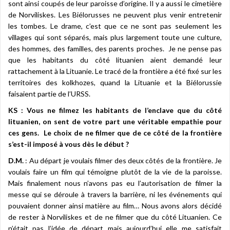
sont ainsi coupés de leur paroisse d’origine. Il y a aussi le cimetière
de Norviliskes. Les Biélorusses ne peuvent plus venir entretenir
les tombes. Le drame, c’est que ce ne sont pas seulement les
villages qui sont séparés, mais plus largement toute une culture,
des hommes, des familles, des parents proches. Je ne pense pas
que les habitants du côté lituanien aient demandé leur
rattachement à la Lituanie. Le tracé de la frontière a été fixé sur les
territoires des kolkhozes, quand la Lituanie et la Biélorussie
faisaient partie de l’URSS.
KS : Vous ne filmez les habitants de l’enclave que du côté
lituanien, on sent de votre part une véritable empathie pour
ces gens. Le choix de ne filmer que de ce côté de la frontière
s’est-il imposé à vous dès le début ?
D.M.
: Au départ je voulais filmer des deux côtés de la frontière. Je
voulais faire un film qui témoigne plutôt de la vie de la paroisse.
Mais finalement nous n’avons pas eu l’autorisation de filmer la
messe qui se déroule à travers la barrière, ni les événements qui
pouvaient donner ainsi matière au film… Nous avons alors décidé
de rester à Norviliskes et de ne filmer que du côté Lituanien. Ce
n’était pas l’idée de départ mais aujourd’hui elle me satisfait