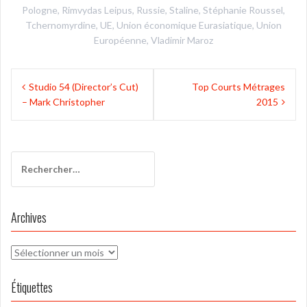
Pologne
,
Rimvydas Leipus
,
Russie
,
Staline
,
Stéphanie Roussel
,
Tchernomyrdine
,
UE
,
Union économique Eurasiatique
,
Union
Européenne
,
Vladimir Maroz
Navigation
Studio 54 (Director’s Cut)
Top Courts Métrages
de
– Mark Christopher
2015
l’article
Rechercher :
Archives
Archives
Étiquettes