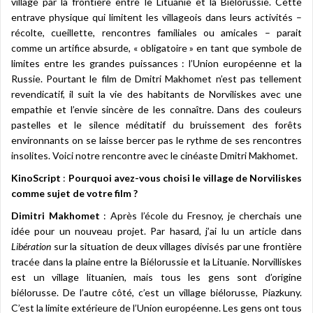
village par la frontière entre le Lituanie et la Biélorussie. Cette
entrave physique qui limitent les villageois dans leurs activités –
récolte, cueillette, rencontres familiales ou amicales – parait
comme un artifice absurde, « obligatoire » en tant que symbole de
limites entre les grandes puissances : l’Union européenne et la
Russie. Pourtant le film de Dmitri Makhomet n’est pas tellement
revendicatif, il suit la vie des habitants de Norviliskes avec une
empathie et l’envie sincère de les connaître. Dans des couleurs
pastelles et le silence méditatif du bruissement des forêts
environnants on se laisse bercer pas le rythme de ses rencontres
insolites. Voici notre rencontre avec le cinéaste Dmitri Makhomet.
KinoScript
:
Pourquoi avez-vous choisi le village de Norviliskes
comme sujet de votre film ?
Dimitri Makhomet
: Après l’école du Fresnoy, je cherchais une
idée pour un nouveau projet. Par hasard, j’ai lu un article dans
Libération
sur la situation de deux villages divisés par une frontière
tracée dans la plaine entre la Biélorussie et la Lituanie. Norvilliskes
est un village lituanien, mais tous les gens sont d’origine
biélorusse. De l’autre côté, c’est un village biélorusse, Piazkuny.
C’est la limite extérieure de l’Union européenne. Les gens ont tous