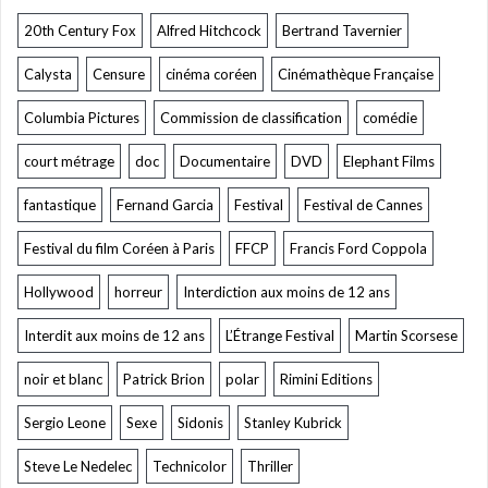
20th Century Fox
Alfred Hitchcock
Bertrand Tavernier
Calysta
Censure
cinéma coréen
Cinémathèque Française
Columbia Pictures
Commission de classification
comédie
court métrage
doc
Documentaire
DVD
Elephant Films
fantastique
Fernand Garcia
Festival
Festival de Cannes
Festival du film Coréen à Paris
FFCP
Francis Ford Coppola
Hollywood
horreur
Interdiction aux moins de 12 ans
Interdit aux moins de 12 ans
L’Étrange Festival
Martin Scorsese
noir et blanc
Patrick Brion
polar
Rimini Editions
Sergio Leone
Sexe
Sidonis
Stanley Kubrick
Steve Le Nedelec
Technicolor
Thriller