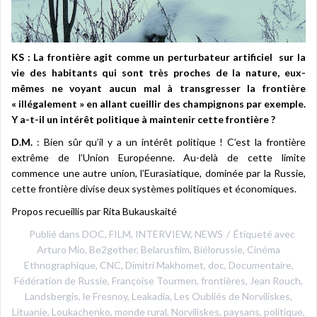
KS : La frontière agit comme un perturbateur artificiel sur la
vie des habitants qui sont très proches de la nature, eux-
mêmes ne voyant aucun mal à transgresser la frontière
« illégalement » en allant cueillir des champignons par exemple.
Y a-t-il un intérêt politique à maintenir cette frontière ?
D.M.
: Bien sûr qu’il y a un intérêt politique ! C’est la frontière
extrême de l’Union Européenne. Au-delà de cette limite
commence une autre union, l’Eurasiatique, dominée par la Russie,
cette frontière divise deux systèmes politiques et économiques.
Propos recueillis par Rita Bukauskaité
Publié dans
DOC
,
FILM
,
INTERVIEW
,
NEWS
Étiqueté avec
Arturo Mio
,
Be2gether
,
Belarusfilm
,
Biélorussie
,
Cinéma
Ethnographique
,
CNC
,
Dimitri Makhomet
,
doc
,
Documentaire
,
Fédération de Russie
,
Françoise Tourmen
,
frontières
,
Jean Rouch
,
Landsbergis
,
le Fresnoy
,
Leakadia
,
Les Oubliés de Norviliskes
,
Lituanie
,
Loukachenko
,
monde rural
,
Norviliskes
,
paysans
,
politique
,