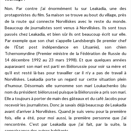
Non. Par contre j’ai énormément lu sur Leakadia, une des
protagonistes du film. Sa maison se trouve au bout du village, près
de la route qui connecte Norviliskes avec le reste du monde.
Beaucoup de journalistes sont venus à Norviliskes. Ils sont tous
passés chez Leakadia, et bien sûr ils ont beaucoup écrit sur elle.
Par exemple que son chat s’appelle Landsbergis (le premier chef
de l’État post indépendance en Lituanie), son chien
Tchernomyrdine (Premier ministre de la Fédération de Russie du
14 décembre 1992 au 23 mars 1998). Et que quelques années
auparavant son mari est parti en Biélorussie pour voir sa mère et
qu’il est resté là-bas pour travailler car il n’y a pas de travail à
Norviliskes. Leakadia porte un regard sur cette situation plein
d’humour. Désormais elle surnomme son mari Loukachenko (du
nom du président biélorusse) puisque la Biélorussie a pris son mari.
Elle a toujours à porter de main des gâteaux et du café Jacobs pour
recevoir les journalistes. Donc je savais déjà beaucoup de Leakadia
avant d’arriver à Norviliskes. Quand je suis venu pour la première
fois, elle a été, pour moi aussi, la première personne que j’ai
rencontrée. C’est par Leakadia que j’ai fait, par la suite, la
connaissance des autres habitants.