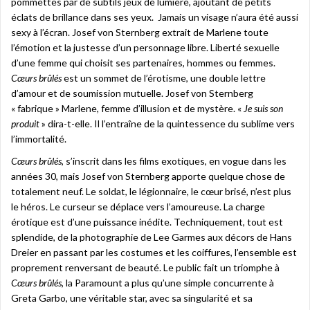
pommettes par de subtils jeux de lumière, ajoutant de petits
éclats de brillance dans ses yeux. Jamais un visage n’aura été aussi
sexy à l’écran. Josef von Sternberg extrait de Marlene toute
l’émotion et la justesse d’un personnage libre. Liberté sexuelle
d’une femme qui choisit ses partenaires, hommes ou femmes.
Cœurs brûlés
est un sommet de l’érotisme, une double lettre
d’amour et de soumission mutuelle. Josef von Sternberg
« fabrique » Marlene, femme d’illusion et de mystère. «
Je suis son
produit
» dira-t-elle. Il l’entraîne de la quintessence du sublime vers
l’immortalité.
Cœurs brûlés
, s’inscrit dans les films exotiques, en vogue dans les
années 30, mais Josef von Sternberg apporte quelque chose de
totalement neuf. Le soldat, le légionnaire, le cœur brisé, n’est plus
le héros. Le curseur se déplace vers l’amoureuse. La charge
érotique est d’une puissance inédite. Techniquement, tout est
splendide, de la photographie de Lee Garmes aux décors de Hans
Dreier en passant par les costumes et les coiffures, l’ensemble est
proprement renversant de beauté. Le public fait un triomphe à
Cœurs brûlés
, la Paramount a plus qu’une simple concurrente à
Greta Garbo, une véritable star, avec sa singularité et sa