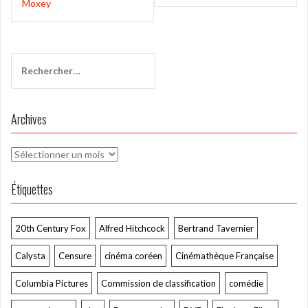
l’article
Moxey
Rechercher :
Archives
Archives
Étiquettes
20th Century Fox
Alfred Hitchcock
Bertrand Tavernier
Calysta
Censure
cinéma coréen
Cinémathèque Française
Columbia Pictures
Commission de classification
comédie