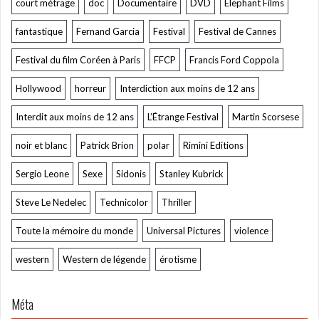
court métrage
doc
Documentaire
DVD
Elephant Films
fantastique
Fernand Garcia
Festival
Festival de Cannes
Festival du film Coréen à Paris
FFCP
Francis Ford Coppola
Hollywood
horreur
Interdiction aux moins de 12 ans
Interdit aux moins de 12 ans
L’Étrange Festival
Martin Scorsese
noir et blanc
Patrick Brion
polar
Rimini Editions
Sergio Leone
Sexe
Sidonis
Stanley Kubrick
Steve Le Nedelec
Technicolor
Thriller
Toute la mémoire du monde
Universal Pictures
violence
western
Western de légende
érotisme
Méta