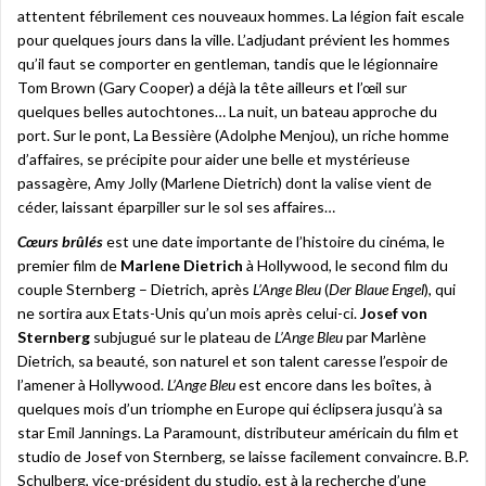
attentent fébrilement ces nouveaux hommes. La légion fait escale
pour quelques jours dans la ville. L’adjudant prévient les hommes
qu’il faut se comporter en gentleman, tandis que le légionnaire
Tom Brown (Gary Cooper) a déjà la tête ailleurs et l’œil sur
quelques belles autochtones… La nuit, un bateau approche du
port. Sur le pont, La Bessière (Adolphe Menjou), un riche homme
d’affaires, se précipite pour aider une belle et mystérieuse
passagère, Amy Jolly (Marlene Dietrich) dont la valise vient de
céder, laissant éparpiller sur le sol ses affaires…
Cœurs brûlés
est une date importante de l’histoire du cinéma, le
premier film de
Marlene Dietrich
à Hollywood, le second film du
couple Sternberg – Dietrich, après
L’Ange Bleu
(
Der Blaue Engel
), qui
ne sortira aux Etats-Unis qu’un mois après celui-ci.
Josef von
Sternberg
subjugué sur le plateau de
L’Ange Bleu
par Marlène
Dietrich, sa beauté, son naturel et son talent caresse l’espoir de
l’amener à Hollywood.
L’Ange Bleu
est encore dans les boîtes, à
quelques mois d’un triomphe en Europe qui éclipsera jusqu’à sa
star Emil Jannings. La Paramount, distributeur américain du film et
studio de Josef von Sternberg, se laisse facilement convaincre. B.P.
Schulberg, vice-président du studio, est à la recherche d’une