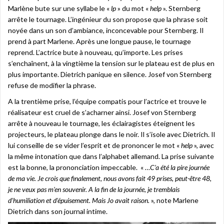
Marlène bute sur une syllabe le «
lp
» du mot «
help
». Sternberg
arrête le tournage. L’ingénieur du son propose que la phrase soit
noyée dans un son d’ambiance, inconcevable pour Sternberg. Il
prend à part Marlene. Après une longue pause, le tournage
reprend. L’actrice bute à nouveau, qu’importe. Les prises
s’enchaînent, à la vingtième la tension sur le plateau est de plus en
plus importante. Dietrich panique en silence. Josef von Sternberg
refuse de modifier la phrase.
A la trentième prise, l’équipe compatis pour l’actrice et trouve le
réalisateur est cruel de s’acharner ainsi. Josef von Sternberg
arrête à nouveau le tournage, les éclairagistes éteignent les
projecteurs, le plateau plonge dans le noir. Il s’isole avec Dietrich. Il
lui conseille de se vider l’esprit et de prononcer le mot «
help
», avec
la même intonation que dans l’alphabet allemand. La prise suivante
est la bonne, la prononciation impeccable. «
…C’a été la pire journée
de ma vie. Je crois que finalement, nous avons fait 49 prises, peut-être 48,
je ne veux pas m’en souvenir. A la fin de la journée, je tremblais
d’humiliation et d’épuisement. Mais Jo avait raison.
», note Marlene
Dietrich dans son journal intime.