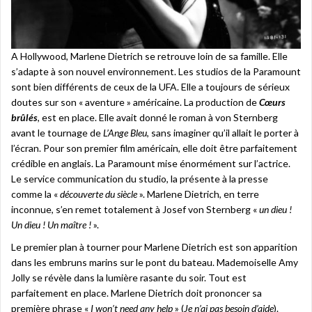
A Hollywood, Marlene Dietrich se retrouve loin de sa famille. Elle
s’adapte à son nouvel environnement. Les studios de la Paramount
sont bien différents de ceux de la UFA. Elle a toujours de sérieux
doutes sur son « aventure » américaine. La production de
Cœurs
brûlés
, est en place. Elle avait donné le roman à von Sternberg
avant le tournage de
L’Ange Bleu
, sans imaginer qu’il allait le porter à
l’écran. Pour son premier film américain, elle doit être parfaitement
crédible en anglais. La Paramount mise énormément sur l’actrice.
Le service communication du studio, la présente à la presse
comme la «
découverte du siècle
». Marlene Dietrich, en terre
inconnue, s’en remet totalement à Josef von Sternberg «
un dieu !
Un dieu ! Un maître !
».
Le premier plan à tourner pour Marlene Dietrich est son apparition
dans les embruns marins sur le pont du bateau. Mademoiselle Amy
Jolly se révèle dans la lumière rasante du soir. Tout est
parfaitement en place. Marlene Dietrich doit prononcer sa
première phrase «
I won’t need any help
» (
Je n’ai pas besoin d’aide
).