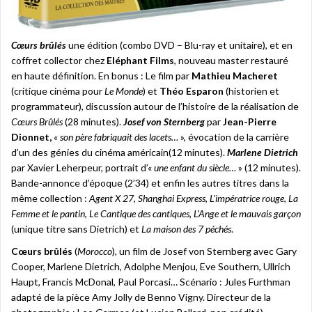
Cœurs brûlés
une édition (combo DVD – Blu-ray et unitaire), et en
coffret collector chez
Eléphant Films
, nouveau master restauré
en haute définition. En bonus : Le film par
Mathieu Macheret
(critique cinéma pour
Le Monde
) et
Théo Esparon
(historien et
programmateur), discussion autour de l’histoire de la réalisation de
Cœurs Brûlés
(28 minutes).
Josef von Sternberg
par
Jean-Pierre
Dionnet,
« son père fabriquait des lacets…
», évocation de la carrière
d’un des génies du cinéma américain(12 minutes).
Marlene Dietrich
par Xavier Leherpeur, portrait d’«
une enfant du siècle…
» (12 minutes).
Bande-annonce d’époque (2’34) et enfin les autres titres dans la
même collection :
Agent X 27
,
Shanghai Express
,
L’impératrice rouge
,
La
Femme et le pantin
,
Le Cantique des cantiques
,
L’Ange et le mauvais garçon
(unique titre sans Dietrich) et
La maison des 7 péchés
.
Cœurs brûlés
(
Morocco
), un film de Josef von Sternberg avec Gary
Cooper, Marlene Dietrich, Adolphe Menjou, Eve Southern, Ullrich
Haupt, Francis McDonal, Paul Porcasi… Scénario : Jules Furthman
adapté de la pièce Amy Jolly de Benno Vigny. Directeur de la