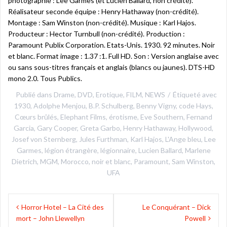
photographie : Lee Garmes (et Lucien Ballard, non crédité).
Réalisateur seconde équipe : Henry Hathaway (non-crédité).
Montage : Sam Winston (non-crédité). Musique : Karl Hajos.
Producteur : Hector Turnbull (non-crédité). Production :
Paramount Publix Corporation. Etats-Unis. 1930. 92 minutes. Noir
et blanc. Format image : 1.37 :1. Full HD. Son : Version anglaise avec
ou sans sous-titres français et anglais (blancs ou jaunes). DTS-HD
mono 2.0. Tous Publics.
Publié dans
Drame
,
DVD
,
Erotique
,
FILM
,
NEWS
Étiqueté avec
1930
,
Adolphe Menjou
,
B.P. Schulberg
,
Benny Vigny
,
code Hays
,
Cœurs brûlés
,
Elephant Films
,
érotisme
,
Eve Southern
,
Fernand
Garcia
,
Gary Cooper
,
Greta Garbo
,
Henry Hathaway
,
Hollywood
,
Josef von Sternberg
,
Jules Furthman
,
Karl Hajos
,
L'Ange bleu
,
Lee
Garmes
,
légion étrangère
,
légionnaire
,
Lucien Ballard
,
Marlene
Dietrich
,
MGM
,
Morocco
,
noir et blanc
,
Paramount
,
Sam Winston
,
UFA
Navigation
Horror Hotel – La Cité des
Le Conquérant – Dick
de
mort – John Llewellyn
Powell