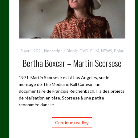
5 avril, 2021
kinoscript
Biopic
,
DVD
,
FILM
,
NEWS
,
Polar
Bertha Boxcar – Martin Scorsese
1971, Martin Scorsese est à Los Angeles, sur le
montage de The Medicine Ball Caravan, un
documentaire de François Reichenbach. Il a des projets
de réalisation en tête. Scorsese à une petite
renommée dans le
Continue reading