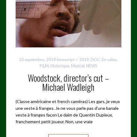
22 septembre, 2019
kinoscript
2019
,
DOC
,
En salles
,
FILM
,
Historique
,
Musical
,
NEWS
Woodstock, director’s cut –
Michael Wadleigh
(Classe américaine et french caméras) Les gars, je veux
une veste à franges. Je ne vous parle pas d’une banale
veste à franges façon Le daim de Quentin Dupieux,
franchement petit joueur. Non, une vraie