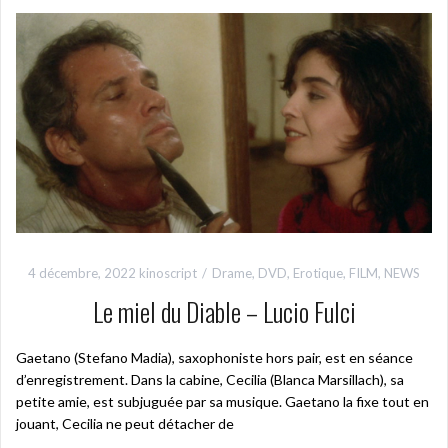
4 décembre, 2022
kinoscript
Drame
,
DVD
,
Erotique
,
FILM
,
NEWS
Le miel du Diable – Lucio Fulci
Gaetano (Stefano Madia), saxophoniste hors pair, est en séance
d’enregistrement. Dans la cabine, Cecilia (Blanca Marsillach), sa
petite amie, est subjuguée par sa musique. Gaetano la fixe tout en
jouant, Cecilia ne peut détacher de