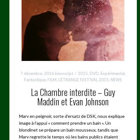
7 décembre, 2016
kinoscript
2015
,
DVD
,
Expérimental
,
Fantastique
,
FILM
,
L’ÉTRANGE FESTIVAL 2015
,
NEWS
La Chambre interdite – Guy
Maddin et Evan Johnson
Marv en peignoir, sorte d’ersatz de DSK, nous explique
image à l’appui « comment prendre un bain ». Un
blondinet se prépare un bain mousseux, tandis que
Marv regrette le temps où les bains publics étaient