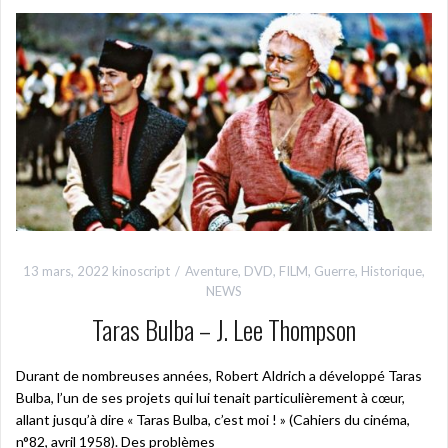
13 mars, 2022
kinoscript
Aventure
,
DVD
,
FILM
,
Guerre
,
Historique
,
NEWS
Taras Bulba – J. Lee Thompson
Durant de nombreuses années, Robert Aldrich a développé Taras
Bulba, l’un de ses projets qui lui tenait particulièrement à cœur,
allant jusqu’à dire « Taras Bulba, c’est moi ! » (Cahiers du cinéma,
n°82, avril 1958). Des problèmes