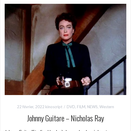
22 février, 2022
kinoscript
DVD
,
FILM
,
NEWS
,
Western
Johnny Guitare – Nicholas Ray