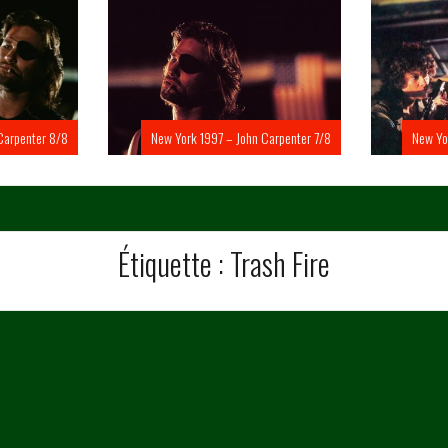
Carpenter 8/8
New York 1997 – John Carpenter 7/8
New Yo
Étiquette :
Trash Fire