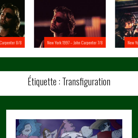
Carpenter 8/8
New York 1997 – John Carpenter 7/8
New Yo
Étiquette :
Transfiguration