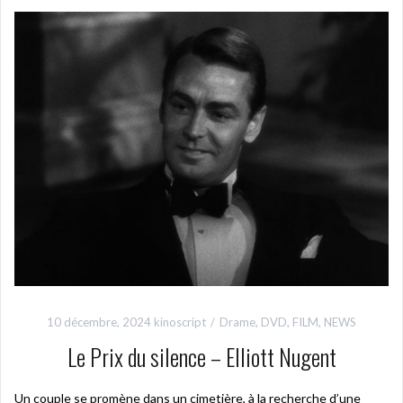
10 décembre, 2024
kinoscript
Drame
,
DVD
,
FILM
,
NEWS
Le Prix du silence – Elliott Nugent
Un couple se promène dans un cimetière, à la recherche d’une